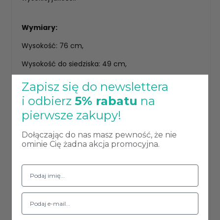
Wymiary:
Wysokość: 76 cm,
Wysokość do siedziska: 49 cm,
Głębokość: 54 cm,
Zapisz się do newslettera
i odbierz
5% rabatu
na
Głębokość siedziska: 44 cm,
pierwsze zakupy!
Szerokość: 49 cm,
Dołączając do nas masz pewność, że nie
Szerokość siedziska: 43 cm ,
ominie Cię żadna akcja promocyjna.
Wysokość oparcia: 32 cm,
Waga: 7,8 kg,
Maksymalna waga obciążenia: 120 kg.
Producent zastrzega możliwość wystąpienia różnic