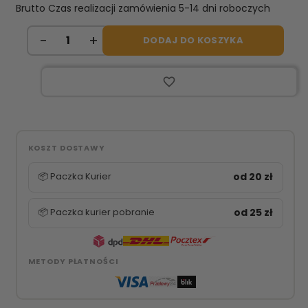
Brutto
Czas realizacji zamówienia 5-14 dni roboczych
DODAJ DO KOSZYKA
favorite_border
KOSZT DOSTAWY
📦 Paczka Kurier
od 20 zł
📦 Paczka kurier pobranie
od 25 zł
METODY PŁATNOŚCI