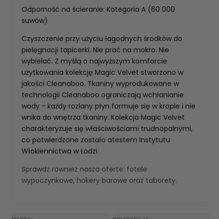
Odporność na ścieranie: Kategoria A (60 000
suwów)
Czyszczenie przy użyciu łagodnych środków do
pielęgnacji tapicerki. Nie prać na mokro. Nie
wybielać. Z myślą o najwyższym komforcie
użytkowania kolekcję Magic Velvet stworzono w
jakości Cleanaboo. Tkaniny wyprodukowane w
technologii Cleanaboo ograniczają wchłanianie
wody - każdy rozlany płyn formuje się w krople i nie
wnika do wnętrza tkaniny. Kolekcja Magic Velvet
charakteryzuje się właściwościami trudnopalnymi,
co potwierdzone zostało atestem Instytutu
Włokiennictwa w Łodzi.
Sprawdz rowniez nasza oferte:
fotele
wypoczynkowe
,
hokery barowe
oraz
taborety
.
MARKA:
GWARANCJA: