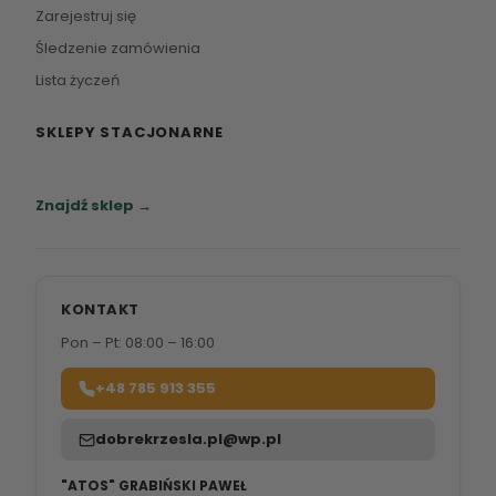
Zarejestruj się
Śledzenie zamówienia
Lista życzeń
SKLEPY STACJONARNE
Zapraszamy do naszych salonów meblowych.
Znajdź sklep →
KONTAKT
Pon – Pt: 08:00 – 16:00
+48 785 913 355
dobrekrzesla.pl@wp.pl
"ATOS" GRABIŃSKI PAWEŁ