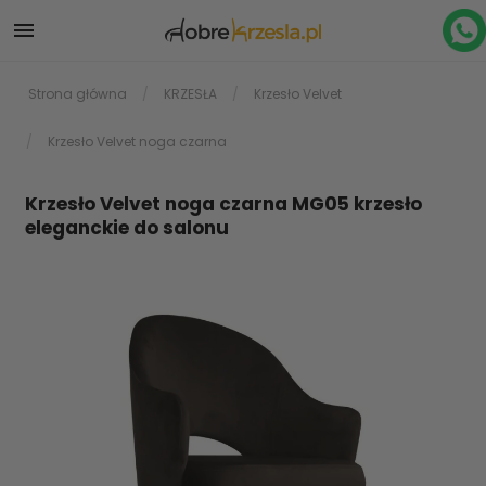

Strona główna
KRZESŁA
Krzesło Velvet
Krzesło Velvet noga czarna
Krzesło Velvet noga czarna MG05 krzesło
eleganckie do salonu