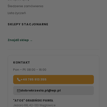
Śledzenie zamówienia
Lista życzeń
SKLEPY STACJONARNE
Zapraszamy do naszych salonów meblowych.
Znajdź sklep →
KONTAKT
Pon – Pt: 08:00 – 16:00
+48 785 913 355
dobrekrzesla.pl@wp.pl
"ATOS" GRABIŃSKI PAWEŁ
Jezioro 68, 42-133 Węglowice