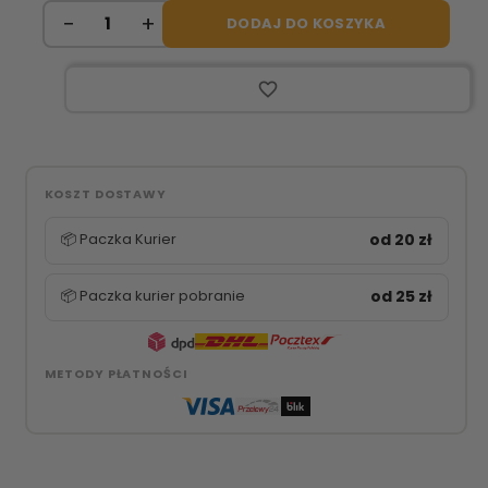
DODAJ DO KOSZYKA
favorite_border
KOSZT DOSTAWY
📦 Paczka Kurier
od 20 zł
📦 Paczka kurier pobranie
od 25 zł
METODY PŁATNOŚCI