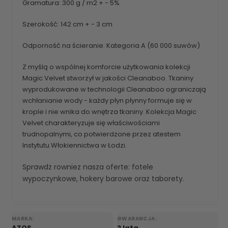
Gramatura: 300 g / m2 + - 5%
Szerokość: 142 cm + - 3 cm
Odporność na ścieranie: Kategoria A (60 000 suwów)
Z myślą o wspólnej komforcie użytkowania kolekcji
Magic Velvet stworzył w jakości Cleanaboo. Tkaniny
wyprodukowane w technologii Cleanaboo ograniczają
wchłanianie wody - każdy płyn płynny formuje się w
krople i nie wnika do wnętrza tkaniny. Kolekcja Magic
Velvet charakteryzuje się właściwościami
trudnopalnymi, co potwierdzone przez atestem
Instytutu Włokiennictwa w Łodzi.
Sprawdz rowniez nasza oferte:
fotele
wypoczynkowe
,
hokery barowe
oraz
taborety
.
MARKA:
GWARANCJA:
ATOS
2 lata