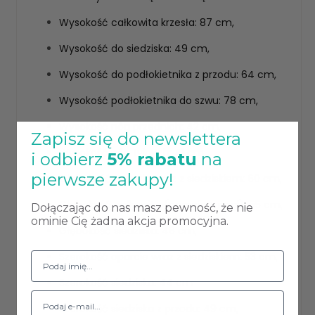
Wysokość całkowita krzesła: 87 cm,
Wysokość do siedziska: 49 cm,
Wysokość do podłokietnika z przodu: 64 cm,
Wysokość podłokietnika do szwu: 78 cm,
Wysokość nóg przednich: 42 cm,
Zapisz się do newslettera
Wysokość nóg tylnych: 41 cm,
i odbierz
5% rabatu
na
pierwsze zakupy!
Głębokość oparcia wraz z siedziskiem: 60 cm,
Głębokość całkowita (oparcie + nogi): 65 cm,
Dołączając do nas masz pewność, że nie
ominie Cię żadna akcja promocyjna.
Głębokość siedziska: 46 cm,
Szerokość oparcie wraz z siedziskiem: 53 cm,
Szerokość siedziska: 44 cm
Szerokość siedziska z przodu: 49 cm,