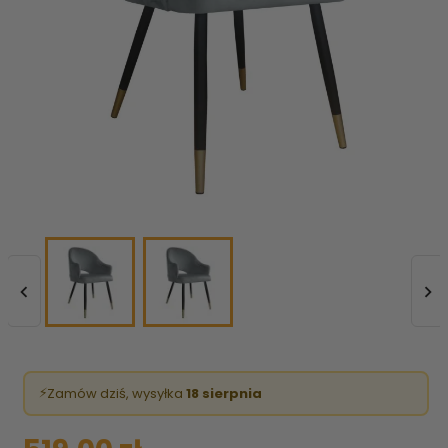


⚡
Zamów dziś, wysyłka
18 sierpnia