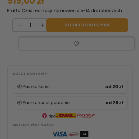
519,00 zł
Brutto
Czas realizacji zamówienia 5-14 dni roboczych
DODAJ DO KOSZYKA
favorite_border
KOSZT DOSTAWY
📦 Paczka Kurier
od 20 zł
📦 Paczka kurier pobranie
od 25 zł
METODY PŁATNOŚCI