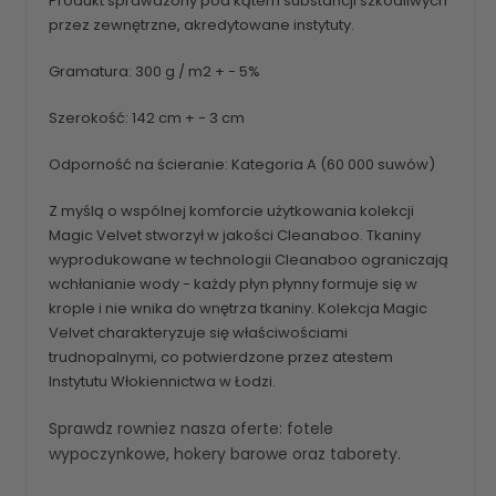
Produkt sprawdzony pod kątem substancji szkodliwych
przez zewnętrzne, akredytowane instytuty.
Gramatura: 300 g / m2 + - 5%
Szerokość: 142 cm + - 3 cm
Odporność na ścieranie: Kategoria A (60 000 suwów)
Z myślą o wspólnej komforcie użytkowania kolekcji
Magic Velvet stworzył w jakości Cleanaboo. Tkaniny
wyprodukowane w technologii Cleanaboo ograniczają
wchłanianie wody - każdy płyn płynny formuje się w
krople i nie wnika do wnętrza tkaniny. Kolekcja Magic
Velvet charakteryzuje się właściwościami
trudnopalnymi, co potwierdzone przez atestem
Instytutu Włokiennictwa w Łodzi.
Sprawdz rowniez nasza oferte:
fotele
wypoczynkowe
,
hokery barowe
oraz
taborety
.