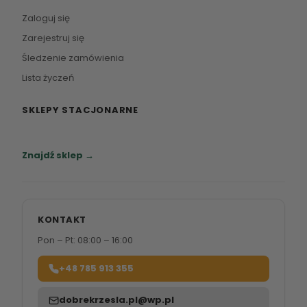
Zaloguj się
Zarejestruj się
Śledzenie zamówienia
Lista życzeń
SKLEPY STACJONARNE
Zapraszamy do naszych salonów meblowych.
Znajdź sklep →
KONTAKT
Pon – Pt: 08:00 – 16:00
+48 785 913 355
dobrekrzesla.pl@wp.pl