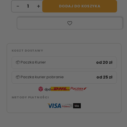
DODAJ DO KOSZYKA
favorite_border
KOSZT DOSTAWY
📦 Paczka Kurier
od 20 zł
📦 Paczka kurier pobranie
od 25 zł
METODY PŁATNOŚCI