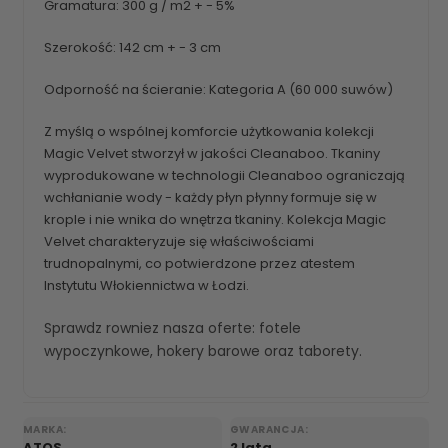
Gramatura: 300 g / m2 + - 5%
Szerokość: 142 cm + - 3 cm
Odporność na ścieranie: Kategoria A (60 000 suwów)
Z myślą o wspólnej komforcie użytkowania kolekcji
Magic Velvet stworzył w jakości Cleanaboo. Tkaniny
wyprodukowane w technologii Cleanaboo ograniczają
wchłanianie wody - każdy płyn płynny formuje się w
krople i nie wnika do wnętrza tkaniny. Kolekcja Magic
Velvet charakteryzuje się właściwościami
trudnopalnymi, co potwierdzone przez atestem
Instytutu Włokiennictwa w Łodzi.
Sprawdz rowniez nasza oferte:
fotele
wypoczynkowe
,
hokery barowe
oraz
taborety
.
MARKA:
GWARANCJA:
ATOS
2 lata