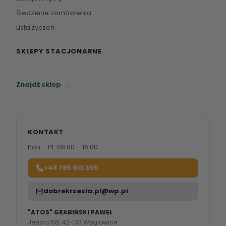
Śledzenie zamówienia
Lista życzeń
SKLEPY STACJONARNE
Zapraszamy do naszych salonów meblowych.
Znajdź sklep →
KONTAKT
Pon – Pt: 08:00 – 16:00
+48 785 913 355
dobrekrzesla.pl@wp.pl
"ATOS" GRABIŃSKI PAWEŁ
Jezioro 68, 42-133 Węglowice