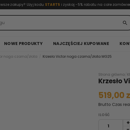
rwsze zakupy? Użyj kodu
START5
i zyskaj -5% rabatu na całe zamówie
search
NOWE PRODUKTY
NAJCZĘŚCIEJ KUPOWANE
KON
tor noga czarna/złota
Krzesło Victor noga czarna/złota MG25
Strona główna
/
K
Krzesło V
519,00 z
Brutto
Czas rea
ILOŚĆ