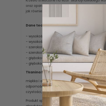
Krzesło stworzone na wzór skandynawskiego wz
oraz oparcie. Dzięki prostej elegancji, krzesło spr
jak również restauracji czy w sali bankietowej.
Dane techniczne produktu:
- wysokość całkowita krzesła: 96 [cm]
- wysokość siedziska: 49 [cm]
- szerokość siedziska: 50 [cm]
- szerokość całkowita: 50 [cm]
- głębokość siedziska: 47 [cm]
- głębokość całkowita: 50 [cm]
Tkanina MAGIC VELVET
miękka i aksamitna w dotyku tkaniną tapicerską.
odpornością na ścieranie oraz mechacenie.Mate
czystości, posiada atesty do użytku komercyjn
Produkt sprawdzony pod kątem substancji szkod