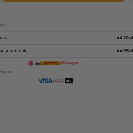
AWY
urier
od 20 z
urier pobranie
od 25 z
NOŚCI