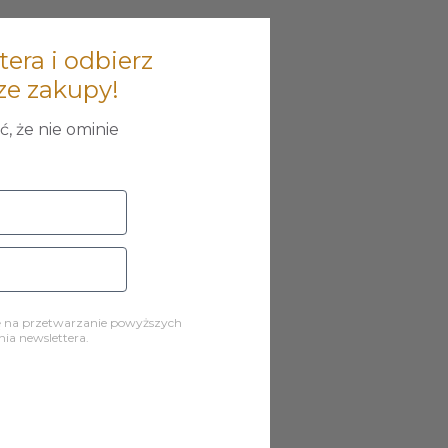
tera i odbierz
ze zakupy!
, że nie ominie
ę na przetwarzanie powyższych
a newslettera.