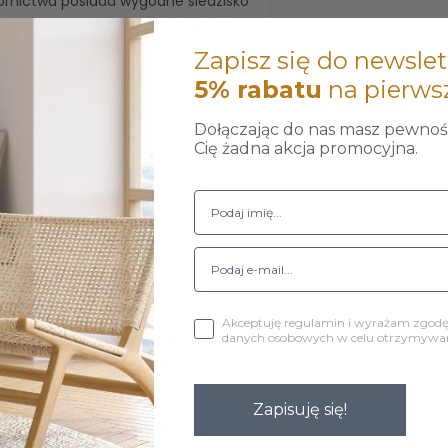
ornictwa posiada wygodne siedzisko
awdzi się zarówno w salonie, jadalni
Zapisz się do newslet
5% rabatu
na pierws
Dołączając do nas masz pewność
Cię żadna akcja promocyjna.
Akceptuję regulamin i wyrażam zgod
danych osobowych w celu otrzymywani
 Charakteryzuje się wysoką
riał łatwy do utrzymania w
ego oraz OEKO-TEX
Zapisuję się!
liwych przez zewnętrzne,