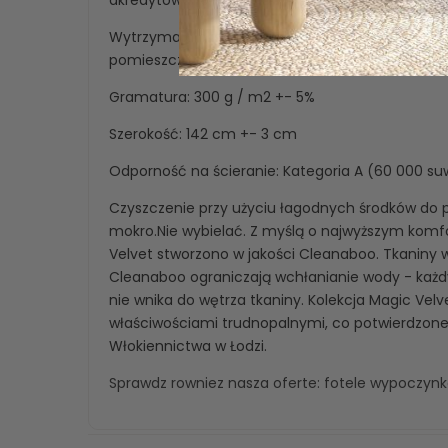
akredytowane instytuty.
Wytrzymała aksamitna tkanina o szlachetnym p
pomieszczenia odrobinę luksusu.
Gramatura: 300 g / m2 +- 5%
Szerokość: 142 cm +- 3 cm
Odporność na ścieranie: Kategoria A (60 000 s
Czyszczenie przy użyciu łagodnych środków do pi
mokro.Nie wybielać. Z myślą o najwyższym komfo
Velvet stworzono w jakości Cleanaboo. Tkaniny
Cleanaboo ograniczają wchłanianie wody - każdy 
nie wnika do wętrza tkaniny. Kolekcja Magic Velv
właściwościami trudnopalnymi, co potwierdzone
Włokiennictwa w Łodzi.
Sprawdz rowniez nasza oferte:
fotele wypoczyn