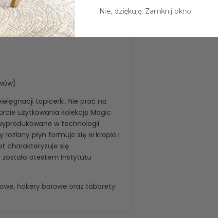
Nie, dziękuję. Zamknij okno.
ołysku wnosi do każdego
uwów)
elęgnacji tapicerki. Nie prać na
rcie użytkowania kolekcję Magic
 wyprodukowane w technologii
rozlany płyn formuje się w krople i
et charakteryzuje się
 zostało atestem Instytutu
kowe
,
hokery barowe
oraz
taborety
.