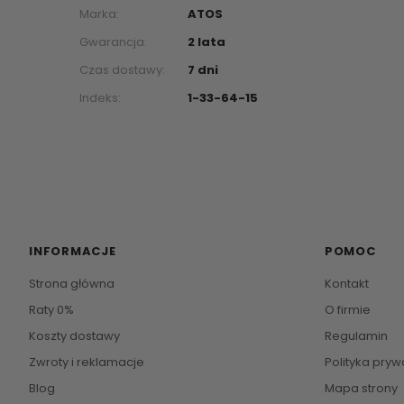
Marka:
ATOS
Gwarancja:
2 lata
Czas dostawy:
7 dni
Indeks:
1-33-64-15
INFORMACJE
POMOC
Strona główna
Kontakt
Raty 0%
O firmie
Koszty dostawy
Regulamin
Zwroty i reklamacje
Polityka pryw
Blog
Mapa strony