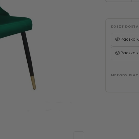
KOSZT DOST
📦 Paczka K
📦 Paczka k
METODY PŁAT