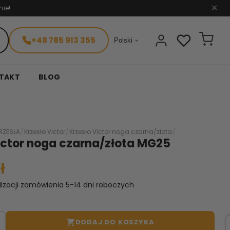
nie!
✕
+48 785 913 355

Polski
TAKT
BLOG
RZESŁA
/
Krzesło Victor
/
Krzesło Victor noga czarna/złota
/
ictor noga czarna/złota MG25
ł
lizacji zamówienia 5-14 dni roboczych
DODAJ DO KOSZYKA
