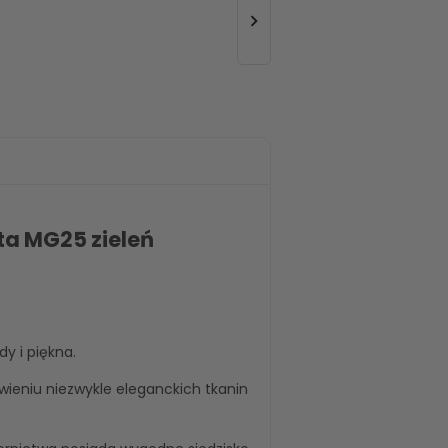

ta MG25 zieleń
y i piękna.
wieniu niezwykle eleganckich tkanin