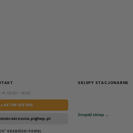
NTAKT
SKLEPY STACJONARNE
– Pt: 08:00 – 16:00
Zapraszamy do naszych sa
meblowych.
+48 785 913 355
Sprawdź najbliższy sklep.
Znajdź sklep →
dobrekrzesla.pl@wp.pl
OS" GRABIŃSKI PAWEŁ