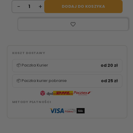
DODAJ DO KOSZYKA
favorite_border
KOSZT DOSTAWY
📦 Paczka Kurier
od 20 zł
📦 Paczka kurier pobranie
od 25 zł
METODY PŁATNOŚCI