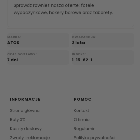
Sprawdz rowniez nasza oferte:
fotele
wypoczynkowe
,
hokery barowe
oraz
taborety
.
MARKA:
GWARANCJA:
ATOS
2 lata
CZAS DOSTAWY:
INDEKS:
7 dni
1-15-62-1
INFORMACJE
POMOC
Strona główna
Kontakt
Raty 0%
O firmie
Koszty dostawy
Regulamin
Zwroty i reklamacje
Polityka prywatności