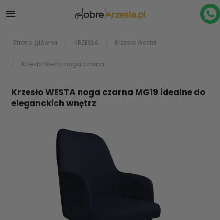

Strona główna
KRZESŁA
Krzesło Westa
Krzesło Westa noga czarna
Krzesło WESTA noga czarna MG19 idealne do
eleganckich wnętrz