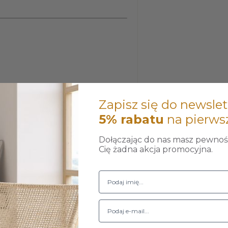
Zapisz się do newslet
5% rabatu
na pierws
Dołączając do nas masz pewność
Cię żadna akcja promocyjna.