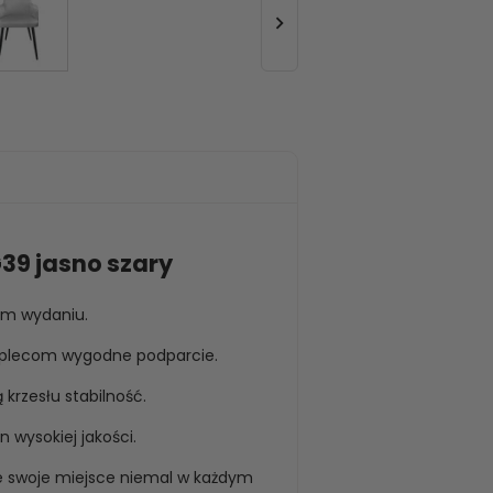

39 jasno szary
ym wydaniu.
a plecom wygodne podparcie.
krzesłu stabilność.
 wysokiej jakości.
ie swoje miejsce niemal w każdym