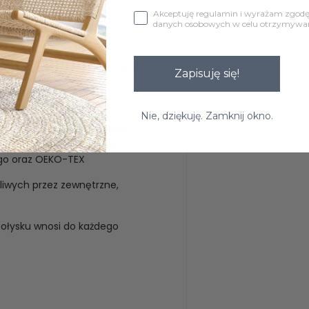
Akceptuję regulamin i wyrażam zgod
danych osobowych w celu otrzymywani
nic +/- 3 cm w każdym wymiarze.
Zapisuję się!
Nie, dziękuję. Zamknij okno.
 Charakteryzuje się wysoką
riał łatwy do utrzymania w
ego oraz OEKO-TEX
liwych przez zewnętrzne,
ołysku wnosi do każdego