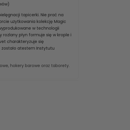
uwów)
elęgnacji tapicerki. Nie prać na
rcie użytkowania kolekcję Magic
 wyprodukowane w technologii
rozlany płyn formuje się w krople i
vet charakteryzuje się
 zostało atestem Instytutu
kowe
,
hokery barowe
oraz
taborety
.