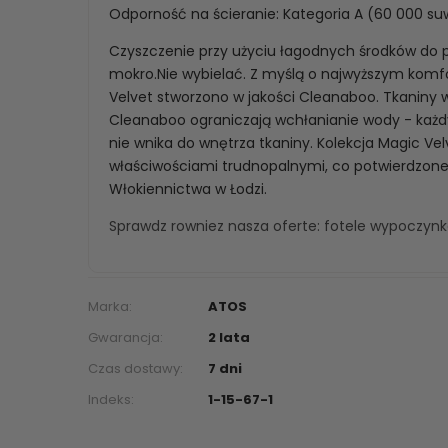
Odporność na ścieranie: Kategoria A (60 000 s
Czyszczenie przy użyciu łagodnych środków do pi
mokro.Nie wybielać. Z myślą o najwyższym komfo
Velvet stworzono w jakości Cleanaboo. Tkaniny
Cleanaboo ograniczają wchłanianie wody - każdy 
nie wnika do wnętrza tkaniny. Kolekcja Magic Vel
właściwościami trudnopalnymi, co potwierdzone
Włokiennictwa w Łodzi.
Sprawdz rowniez nasza oferte:
fotele wypoczyn
Marka:
ATOS
Gwarancja:
2 lata
Czas dostawy:
7 dni
Indeks:
1-15-67-1