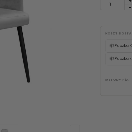
KOSZT DOST
📦 Paczka K
📦 Paczka k
METODY PŁAT