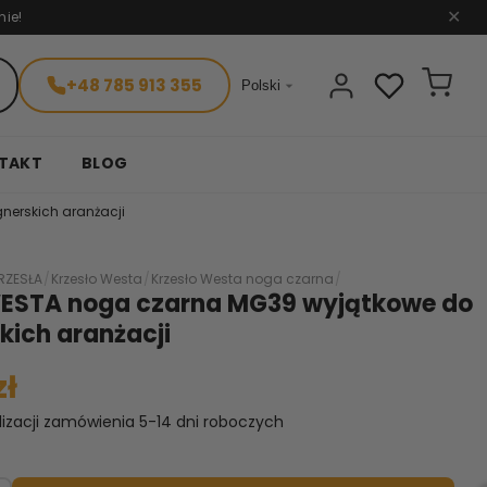
nie!
✕
+48 785 913 355

Polski
TAKT
BLOG
nerskich aranżacji
RZESŁA
/
Krzesło Westa
/
Krzesło Westa noga czarna
/
WESTA noga czarna MG39 wyjątkowe do
kich aranżacji
zł
lizacji zamówienia 5-14 dni roboczych