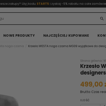
rwsze zakupy? Użyj kodu
START5
i zyskaj -5% rabatu na całe zamówie
search
NOWE PRODUKTY
NAJCZĘŚCIEJ KUPOWANE
KON
esta noga czarna
Krzesło WESTA noga czarna MG39 wyjątkowe do desig
Strona główna
/
K
Krzesło 
designers
499,00 
Brutto
Czas rea
ILOŚĆ