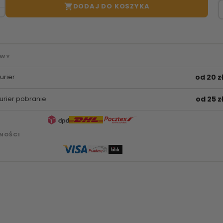
DODAJ DO KOSZYKA

AWY
urier
od 20 z
urier pobranie
od 25 z
NOŚCI