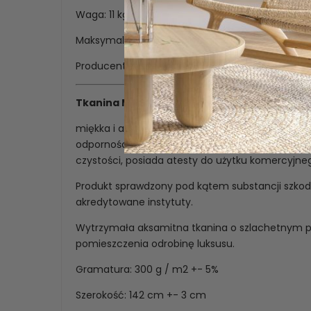
Waga: 11 kg,
Maksymalna waga obciążenia: 120 kg.
Producent zastrzega możliwość wystąpienia róż
Tkanina MAGIC VELVET
miękka i aksamitna w dotyku tkaniną tapicerską.
odpornością na ścieranie oraz mechacenie.Mate
czystości, posiada atesty do użytku komercyjn
Produkt sprawdzony pod kątem substancji szkod
akredytowane instytuty.
Wytrzymała aksamitna tkanina o szlachetnym p
pomieszczenia odrobinę luksusu.
Gramatura: 300 g / m2 +- 5%
Szerokość: 142 cm +- 3 cm