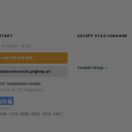
NTAKT
SKLEPY STACJONARNE
– Pt: 08:00 – 16:00
Zapraszamy do naszych sa
meblowych.
+48 785 913 355
Sprawdź najbliższy sklep.
Znajdź sklep →
dobrekrzesla.pl@wp.pl
OS" GRABIŃSKI PAWEŁ
oro 68, 42-133 Węglowice
ONTA:
1090 1795 0000 0001 2010 6067