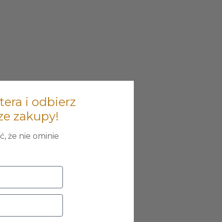
tera i odbierz
ze zakupy!
, że nie ominie