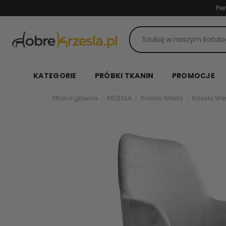
Pie
KATEGORIE
PRÓBKI TKANIN
PROMOCJE
Strona główna
KRZESŁA
Krzesło Westa
Krzesło W