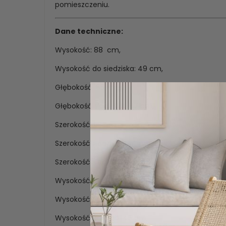
pomieszczeniu.
Dane techniczne:
Wysokość: 88 cm,
Wysokość do siedziska: 49 cm,
Głębokość: 65 cm,
Głębokość siedziska: 47 cm,
Szerokość: 53 cm,
Szerokość siedziska: 44 cm ,
Szerokość siedziska z przodu: 49 cm ,
Wysokość do podłokietnika z przodu: 64 cm,
Wysokość do podłokietnika na szwie: 67 cm,
Wysokość oparcia: 46 cm,