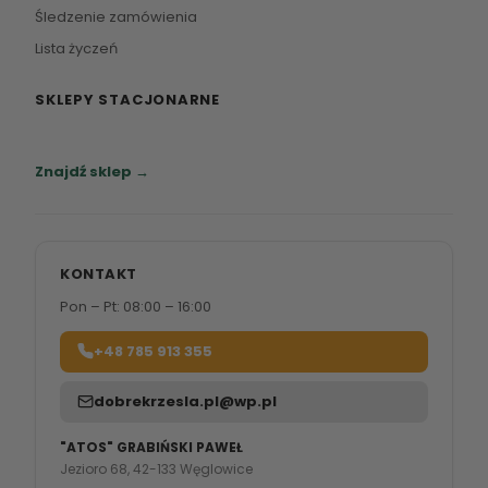
Śledzenie zamówienia
Lista życzeń
SKLEPY STACJONARNE
Zapraszamy do naszych salonów meblowych.
Znajdź sklep →
KONTAKT
Pon – Pt: 08:00 – 16:00
+48 785 913 355
dobrekrzesla.pl@wp.pl
"ATOS" GRABIŃSKI PAWEŁ
Jezioro 68, 42-133 Węglowice