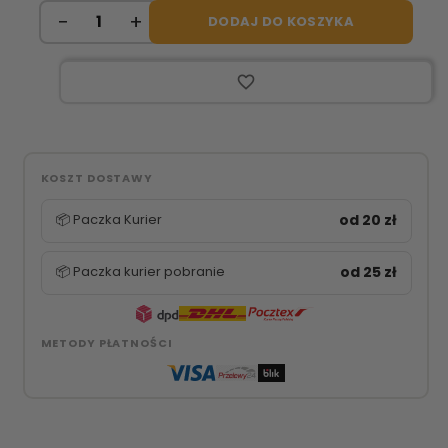
DODAJ DO KOSZYKA
favorite_border
KOSZT DOSTAWY
📦 Paczka Kurier
od 20 zł
📦 Paczka kurier pobranie
od 25 zł
METODY PŁATNOŚCI