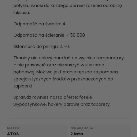
połysku wnosi do każdego pomieszczenia odrobinę
luksusu.
Odporność na światło: 4
Odporność na ścieranie: > 50 000
Skłonność do pillingu: 4 – 5
Tkaniny nie należy narażać na wysokie temperatury
– nie prasować oraz nie suszyć w suszarce
bębnowej. Możliwe jest pranie ręczne za pomocą
specjalistycznych środków przeznaczonych do
tapicerki.
Sprawdz rowniez nasza oferte:
fotele
wypoczynkowe
,
hokery barowe
oraz
taborety
.
MARKA:
GWARANCJA:
ATOS
2 lata