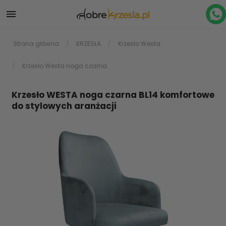

Strona główna
KRZESŁA
Krzesło Westa
Krzesło Westa noga czarna
Krzesło WESTA noga czarna BL14 komfortowe
do stylowych aranżacji