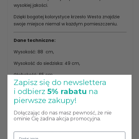
wysokiej jakości.
Dzięki bogatej kolorystyce krzesło Westa znajdzie
swoje miejsce niemal w każdym pomieszczeniu.
Dane techniczne:
Wysokość: 88 cm,
Wysokość do siedziska: 49 cm,
Głębokość: 65 cm,
Zapisz się do newslettera
Głębokość siedziska: 47 cm,
i odbierz
5% rabatu
na
Szerokość: 53 cm,
pierwsze zakupy!
Szerokość siedziska: 44 cm ,
Dołączając do nas masz pewność, że nie
ominie Cię żadna akcja promocyjna.
Szerokość siedziska z przodu: 49 cm ,
Wysokość do podłokietnika z przodu: 64 cm,