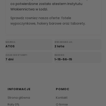
co potwierdzone zostało atestem Instytutu
Włokiennictwa w Łodzi.
Sprawdz rowniez nasza oferte:
fotele
wypoczynkowe
,
hokery barowe
oraz
taborety
.
MARKA:
GWARANCJA:
ATOS
2 lata
CZAS DOSTAWY:
INDEKS:
7 dni
1-15-56-15
INFORMACJE
POMOC
Strona główna
Kontakt
Raty 0%
O firmie