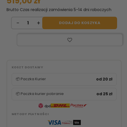
519,00 zł
Brutto
Czas realizacji zamówienia 5-14 dni roboczych
DODAJ DO KOSZYKA
favorite_border
KOSZT DOSTAWY
📦 Paczka Kurier
od 20 zł
📦 Paczka kurier pobranie
od 25 zł
METODY PŁATNOŚCI