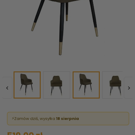


⚡
Zamów dziś, wysyłka
18 sierpnia