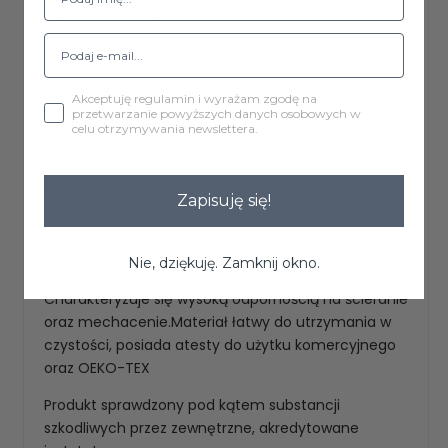
Wysokość do podłokietnika na szwie: 67 cm,
Wysokość oparcia: 46 cm,
Waga: 11 kg,
Akceptuję regulamin i wyrażam zgodę na
przetwarzanie powyższych danych osobowych w
Maksymalna waga obciążenia: 120 kg.
celu otrzymywania newslettera.
Producent zastrzega możliwość wystąpienia
różnic +/- 3 cm w każdym wymiarze.
Zapisuję się!
Tkanina MAGIC VELVET
Nie, dziękuję. Zamknij okno.
miękka i aksamitna w dotyku tkaniną tapicerską.
Charakteryzuje się wysoką odpornością na ścieranie
oraz mechacenie.Materiał łatwy do utrzymania w
czystości, posiada atesty do użytku komercyjnego
oraz OEKO-TEX
Produkt sprawdzony pod kątem substancji
szkodliwych przez zewnętrzne, akredytowane