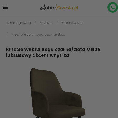

Strona główna
KRZESŁA
Krzesło Westa
Krzesło Westa noga czarna/złota
Krzesło WESTA noga czarna/złota MG05
luksusowy akcent wnętrza