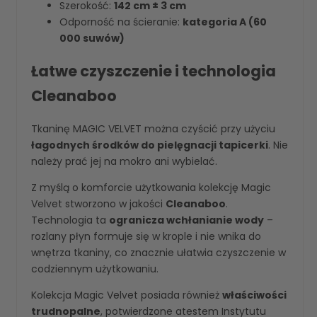
Szerokość:
142 cm ± 3 cm
Odporność na ścieranie:
kategoria A (60
000 suwów)
Łatwe czyszczenie i technologia
Cleanaboo
Tkaninę MAGIC VELVET można czyścić przy użyciu
łagodnych środków do pielęgnacji tapicerki
. Nie
należy prać jej na mokro ani wybielać.
Z myślą o komforcie użytkowania kolekcję Magic
Velvet stworzono w jakości
Cleanaboo
.
Technologia ta
ogranicza wchłanianie wody
–
rozlany płyn formuje się w krople i nie wnika do
wnętrza tkaniny, co znacznie ułatwia czyszczenie w
codziennym użytkowaniu.
Kolekcja Magic Velvet posiada również
właściwości
trudnopalne
, potwierdzone atestem Instytutu