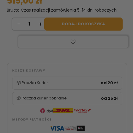
519,00 zł
Brutto
Czas realizacji zamówienia 5-14 dni roboczych
DODAJ DO KOSZYKA
favorite_border
KOSZT DOSTAWY
📦 Paczka Kurier
od 20 zł
📦 Paczka kurier pobranie
od 25 zł
METODY PŁATNOŚCI