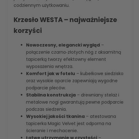
codziennym użytkowaniu.
Krzesło WESTA – najważniejsze
korzyści
Nowoczesny, elegancki wygląd
–
połączenie czarno‑złotych nóg z aksamitną
tapicerką tworzy efektowny element
wyposażenia wnętrza.
Komfort jak w fotelu
– kubełkowe siedzisko
oraz wysokie oparcie zapewniają wygodne
podparcie pleców.
Stabilna konstrukcja
– drewniany stelaż i
metalowe nogi gwarantują pewne podparcie
podczas siedzenia.
Wysokiej jakości tkanina
– atestowana
tapicerka Magic Velvet jest odporna na
ścieranie i mechacenie.
Łatwe utrzymanie w czystości
–