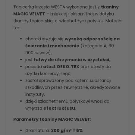
Tapicerka krzesła WESTA wykonana jest z
tkaniny
MAGIC VELVET
– miękkiej i aksamitnej w dotyku
tkaniny tapicerskiej o szlachetnym połysku. Materiał
ten:
charakteryzuje się
wysoką odpornością na
ścieranie i mechacenie
(kategoria A, 60
000 suwów),
jest
łatwy do utrzymania w czystości
,
posiada
atest OEKO‑TEX
oraz atesty do
użytku komercyjnego,
został sprawdzony pod kątem substancji
szkodliwych przez zewnętrzne, akredytowane
instytuty,
dzięki szlachetnemu połyskowi wnosi do
wnętrza
efekt luksusu
.
Parametry tkaniny MAGIC VELVET:
Gramatura:
300 g/m² ± 5%