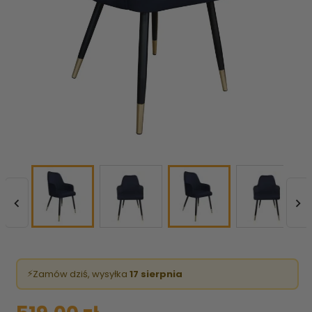


⚡
Zamów dziś, wysyłka
17 sierpnia