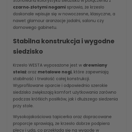
Stonowana kolorystyka siedziska w połączeniu z
czarno‑złotymi nogami
sprawia, że krzesło
doskonale wpisuje się w nowoczesne, klasyczne, a
nawet glamour aranżacje jadalni, salonu czy
domowego gabinetu.
Stabilna konstrukcja i wygodne
siedzisko
Krzesło WESTA wyposażone jest w
drewniany
stelaż
oraz
metalowe nogi
, które zapewniają
stabilność i trwałość całej konstrukcji.
Wyprofilowane oparcie i odpowiednio szerokie
siedzisko zwiększają komfort użytkowania zarówno
podczas krótkich posiłków, jak i dłuższego siedzenia
przy stole.
Wysokojakościowa tapicerka oraz dopracowane
proporcje sprawiają, że krzesło dobrze podpiera
plecy i uda, co przekłada się na wygodę w