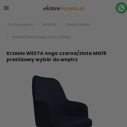

Strona główna
KRZESŁA
Krzesło Westa
Krzesło Westa noga czarna/złota
Krzesło WESTA noga czarna/złota MG19
prestiżowy wybór do wnętrz