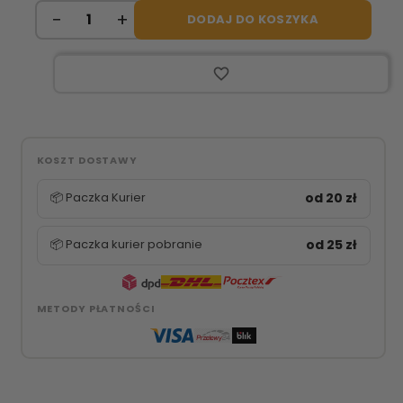
DODAJ DO KOSZYKA
favorite_border
KOSZT DOSTAWY
📦 Paczka Kurier
od 20 zł
📦 Paczka kurier pobranie
od 25 zł
METODY PŁATNOŚCI