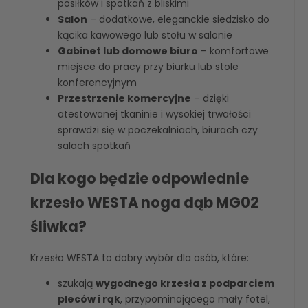
posiłków i spotkań z bliskimi
Salon
– dodatkowe, eleganckie siedzisko do
kącika kawowego lub stołu w salonie
Gabinet lub domowe biuro
– komfortowe
miejsce do pracy przy biurku lub stole
konferencyjnym
Przestrzenie komercyjne
– dzięki
atestowanej tkaninie i wysokiej trwałości
sprawdzi się w poczekalniach, biurach czy
salach spotkań
Dla kogo będzie odpowiednie
krzesło WESTA noga dąb MG02
śliwka?
Krzesło WESTA to dobry wybór dla osób, które:
szukają
wygodnego krzesła z podparciem
pleców i rąk
, przypominającego mały fotel,