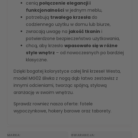
cenią
połączenie elegancji i
funkcjonalności
w jednym meblu,
potrzebują
trwałego krzesła
do
codziennego użytku w domu lub biurze,
zwracają uwagę na
jakość tkanin
i
potwierdzone bezpieczeństwo użytkowania,
chcą, aby krzesło
wpasowało się w różne
style wnętrz
– od nowoczesnych po bardziej
klasyczne.
Dzięki bogatej kolorystyce całej linii krzeseł Westa,
model MG02 śliwka z nogą dąb łatwo zestawisz z
innymi odcieniami, tworząc spójną, stylową
aranżację w swoim wnętrzu.
Sprawdz rowniez nasza oferte:
fotele
wypoczynkowe
,
hokery barowe
oraz
taborety
.
MARKA:
GWARANCJA: