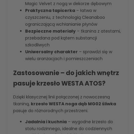
Magic Velvet z nogą w dekorze dębowym
Praktyczna tapicerka
– łatwa w
czyszczeniu, z technologią Cleanaboo
ograniczającą wchłanianie płynów
Bezpieczne materiały
– tkanina z atestami,
przebadana pod kątem substancji
szkodliwych
Uniwersalny charakter
– sprawdzi się w
wielu aranżacjach i pomieszczeniach
Zastosowanie – do jakich wnętrz
pasuje krzesło WESTA ATOS?
Dzięki klasycznej linii połączonej z nowoczesną
tkaniną,
krzesło WESTA noga dąb MG02 śliwka
pasuje do różnorodnych przestrzeni.
Jadalnia i kuchnia
– wygodne krzesło do
stołu rodzinnego, idealne do codziennych