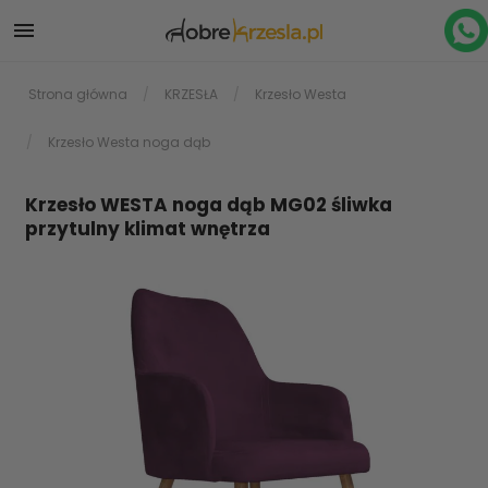

Strona główna
KRZESŁA
Krzesło Westa
Krzesło Westa noga dąb
Krzesło WESTA noga dąb MG02 śliwka
przytulny klimat wnętrza