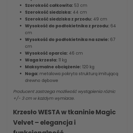
Szerokość całkowita:
53 cm
Szerokość siedziska:
44 cm
Szerokość siedziska z przodu:
49 cm
Wysokość do podłokietnika z przodu:
64
cm
Wysokość do podłokietnika na szwie:
67
cm
Wysokość oparcia:
46 cm
Waga krzesła:
11 kg
Maksymalne obciążenie:
120 kg
Noga:
metalowa pokryta strukturą imitującą
drewno dębowe
Producent zastrzega możliwość wystąpienia różnic
+/- 3 cm w każdym wymiarze.
Krzesło WESTA w tkaninie Magic
Velvet – elegancja i
funkcjonalność