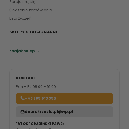
Zarejestruj się
Śledzenie zamówienia
Lista życzeń
SKLEPY STACJONARNE
Zapraszamy do naszych salonów meblowych.
Znajdź sklep →
KONTAKT
Pon – Pt: 08:00 – 16:00
+48 785 913 355
dobrekrzesla.pl@wp.pl
"ATOS" GRABIŃSKI PAWEŁ