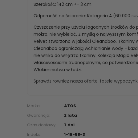
Szerokość: 142 cm +- 3 cm
Odporność na ścieranie: Kategoria A (60 000 s
Czyszczenie przy użyciu łagodnych środków do pi
mokro. Nie wybielać. Z myślą o najwyższym komf
Velvet stworzono w jakości Cleanaboo. Tkaniny
Cleanaboo ograniczają wchłanianie wody - każdy 
nie wnika do wnętrza tkaniny. Kolekcja Magic Vel
właściwościami trudnopalnymi, co potwierdzone
Włokiennictwa w Łodzi.
Sprawdz rowniez nasza oferte:
fotele wypoczyn
Marka:
ATOS
Gwarancja:
2 lata
Czas dostawy:
7 dni
Indeks:
1-15-58-3