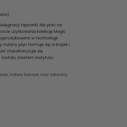
uwów)
elęgnacji tapicerki. Nie prać na
orcie użytkowania kolekcję Magic
 wyprodukowane w technologii
rozlany płyn formuje się w krople i
vet charakteryzuje się
 zostało atestem Instytutu
kowe
,
hokery barowe
oraz
taborety
.