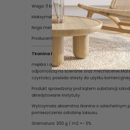
Waga: 11 kg,
Maksymalna waga obciążenia: 120 kg.
Noga metalowa pokryta strukturą imitującą dr
Producent zastrzega możliwość wystąpienia róż
Tkanina MAGIC VELVET
miękka i aksamitna w dotyku tkaniną tapicerską.
odpornością na ścieranie oraz mechacenie.Mate
czystości, posiada atesty do użytku komercyjn
Produkt sprawdzony pod kątem substancji szkod
akredytowane instytuty.
Wytrzymała aksamitna tkanina o szlachetnym p
pomieszczenia odrobinę luksusu.
Gramatura: 300 g / m2 +- 5%