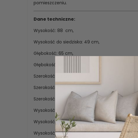
pomieszczeniu.
Dane techniczne:
Wysokość: 88 cm,
Wysokość do siedziska: 49 cm,
Głębokość: 65 cm,
Głębokość siedziska: 47 cm,
Szerokość: 53 cm,
Szerokość siedziska: 44 cm ,
Szerokość siedziska z przodu: 49 cm ,
Wysokość do podłokietnika z przodu: 64 cm,
Wysokość do podłokietnika na szwie: 67 cm,
Wysokość oparcia: 46 cm,