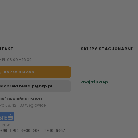
NTAKT
SKLEPY STACJONARNE
– Pt: 08:00 – 16:00
Zapraszamy do naszych sa
meblowych.
+48 785 913 355
Sprawdź najbliższy sklep.
Znajdź sklep →
dobrekrzesla.pl@wp.pl
OS" GRABIŃSKI PAWEŁ
oro 68, 42-133 Węglowice
ONTA:
1090 1795 0000 0001 2010 6067