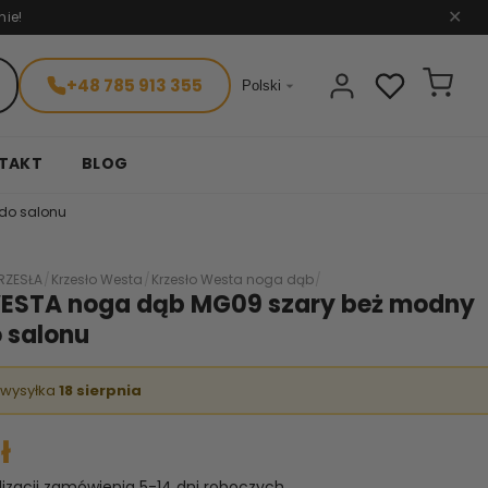
nie!
✕
+48 785 913 355

Polski
TAKT
BLOG
do salonu
RZESŁA
/
Krzesło Westa
/
Krzesło Westa noga dąb
/
WESTA noga dąb MG09 szary beż modny
 salonu
 wysyłka
18 sierpnia
ł
lizacji zamówienia 5-14 dni roboczych