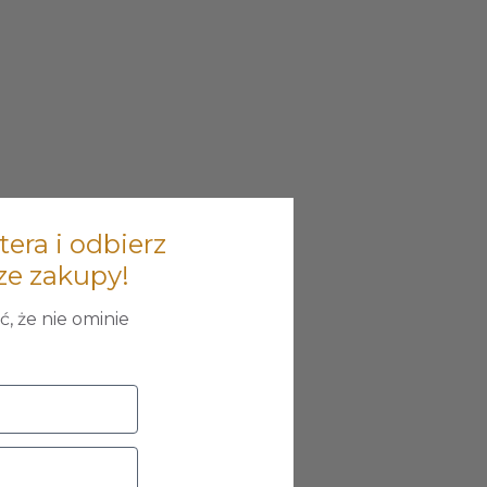
tera i odbierz
ze zakupy!
, że nie ominie