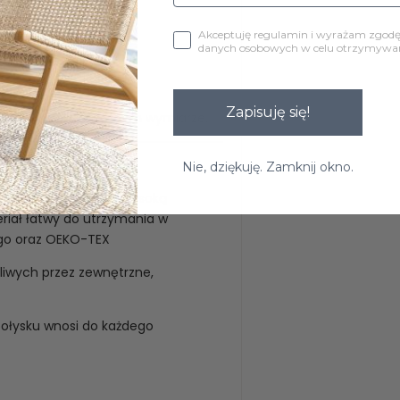
Akceptuję regulamin i wyrażam zgod
danych osobowych w celu otrzymywani
ewno dębowe.
Zapisuję się!
nic +/- 3 cm w każdym wymiarze.
Nie, dziękuję. Zamknij okno.
 Charakteryzuje się wysoką
riał łatwy do utrzymania w
ego oraz OEKO-TEX
liwych przez zewnętrzne,
ołysku wnosi do każdego