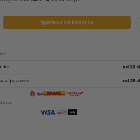
DODAJ DO KOSZYKA

AWY
urier
od 20 z
urier pobranie
od 25 z
NOŚCI