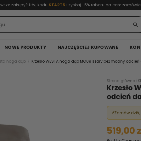
rwsze zakupy? Użyj kodu
START5
i zyskaj -5% rabatu na całe zamówie
search
NOWE PRODUKTY
NAJCZĘŚCIEJ KUPOWANE
KON
esta noga dąb
Krzesło WESTA noga dąb MG09 szary beż modny odcień 
Strona główna
/
K
Krzesło 
odcień do
⚡
Zamów dziś,
519,00 z
Brutto
Czas rea