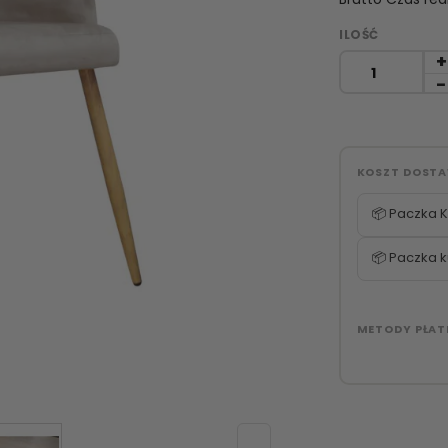
ILOŚĆ
KOSZT DOST
📦 Paczka K
📦 Paczka k
METODY PŁAT