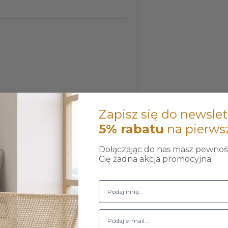
Zapisz się do newslet
5% rabatu
na pierws
Dołączając do nas masz pewność
Cię żadna akcja promocyjna.