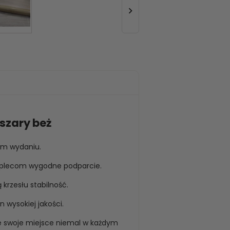

szary beż
ym wydaniu.
a plecom wygodne podparcie.
krzesłu stabilność.
 wysokiej jakości.
ie swoje miejsce niemal w każdym