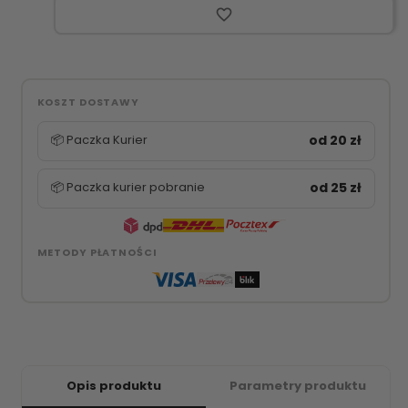
favorite_border
KOSZT DOSTAWY
📦 Paczka Kurier
od 20 zł
📦 Paczka kurier pobranie
od 25 zł
METODY PŁATNOŚCI
Opis produktu
Parametry produktu