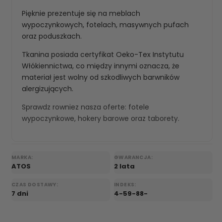
Pięknie prezentuje się na meblach
wypoczynkowych, fotelach, masywnych pufach
oraz poduszkach.
Tkanina posiada certyfikat Oeko-Tex Instytutu
Włókiennictwa, co między innymi oznacza, że
materiał jest wolny od szkodliwych barwników
alergizujących.
Sprawdz rowniez nasza oferte:
fotele
wypoczynkowe
,
hokery barowe
oraz
taborety
.
MARKA:
GWARANCJA:
ATOS
2 lata
CZAS DOSTAWY:
INDEKS:
7 dni
4-59-88-