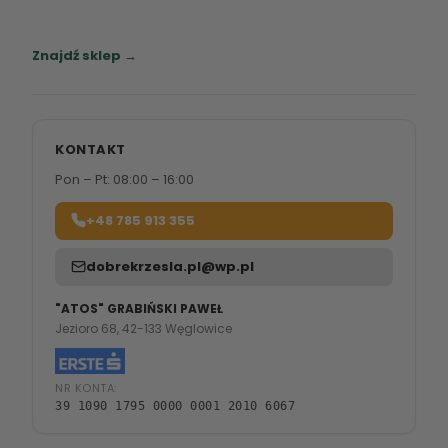
Zapraszamy do naszych salonów meblowych.
Znajdź sklep →
KONTAKT
Pon – Pt: 08:00 – 16:00
+48 785 913 355
dobrekrzesla.pl@wp.pl
"ATOS" GRABIŃSKI PAWEŁ
Jezioro 68, 42-133 Węglowice
NR KONTA:
39 1090 1795 0000 0001 2010 6067