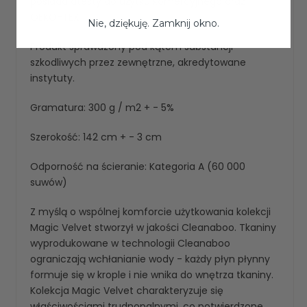
posiada atesty do użytku komercyjnego oraz
OEKO-TEX
Nie, dziękuję. Zamknij okno.
Produkt sprawdzony pod kątem substancji
szkodliwych przez zewnętrzne, akredytowane
instytuty.
Gramatura: 300 g / m2 + - 5%
Szerokość: 142 cm + - 3 cm
Odporność na ścieranie: Kategoria A (60 000
suwów)
Z myślą o wspólnej komforcie użytkowania kolekcji
Magic Velvet stworzył w jakości Cleanaboo. Tkaniny
wyprodukowane w technologii Cleanaboo
ograniczają wchłanianie wody - każdy płyn płynny
formuje się w krople i nie wnika do wnętrza tkaniny.
Kolekcja Magic Velvet charakteryzuje się
właściwościami trudnopalnymi, co potwierdzone