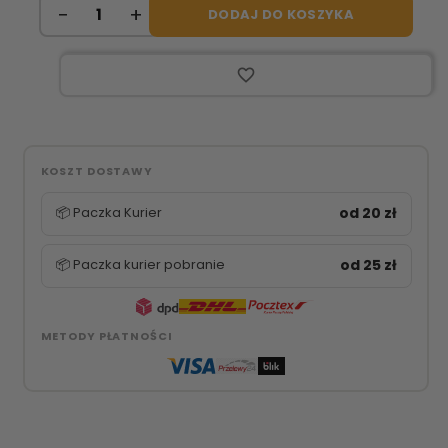
DODAJ DO KOSZYKA
favorite_border
KOSZT DOSTAWY
📦 Paczka Kurier
od 20 zł
📦 Paczka kurier pobranie
od 25 zł
METODY PŁATNOŚCI