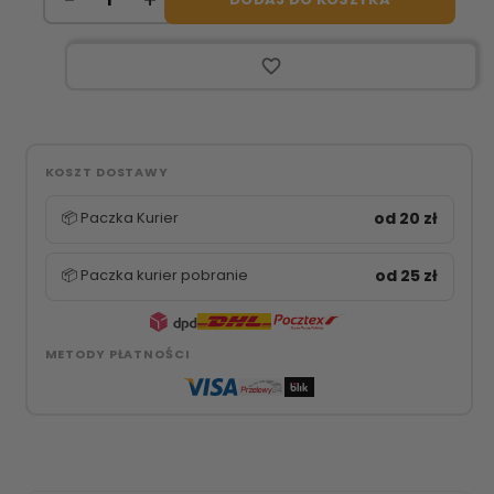
favorite_border
KOSZT DOSTAWY
📦 Paczka Kurier
od 20 zł
📦 Paczka kurier pobranie
od 25 zł
METODY PŁATNOŚCI