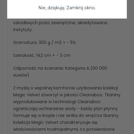
OEKO-TEX
Nie, dziękuję. Zamknij okno.
Produkt sprawdzony pod kątem substancji
szkodliwych przez zewnętrzne, akredytowane
instytuty.
Gramatura: 300 g / m2 + - 5%
Szerokość: 142 cm + - 3 cm
Odporność na ścieranie: Kategoria A (60 000
suwów)
Z myślą o wspólnej komforcie użytkowania kolekcji
Magic Velvet stworzył w jakości Cleanaboo. Tkaniny
wyprodukowane w technologii Cleanaboo
ograniczają wchłanianie wody - każdy płyn płynny
formuje się w krople i nie wnika do wnętrza tkaniny.
Kolekcja Magic Velvet charakteryzuje się
właściwościami trudnopalnymi, co potwierdzone