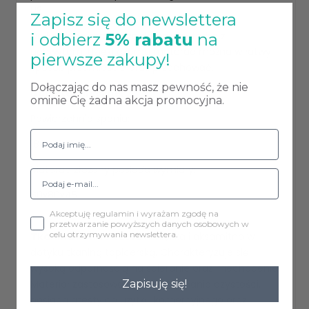
H2.
Zapisz się do newslettera
Do każdego materaca dołączmy torbę z
i odbierz
5% rabatu
na
uchwytem, dzięki czemu materac można w łatwy
pierwsze zakupy!
sposób przemieścić oraz przechować.
Dołączając do nas masz pewność, że nie
Dane techniczne:
ominie Cię żadna akcja promocyjna.
Powierzchnia spania:
180x80x15
Materac złożony posiada wymiary:
60x80x45
Akceptuję regulamin i wyrażam zgodę na
przetwarzanie powyższych danych osobowych w
celu otrzymywania newslettera.
Tkanina MAGIC VELVET
miękka i aksamitna w
dotyku tkaniną tapicerską. Charakteryzuje się
wysoką odpornością na ścieranie oraz mechacenie.
Materiał zastosowania do utrzymania czystości,
Zapisuję się!
posiada atesty do użytku komercyjnego oraz