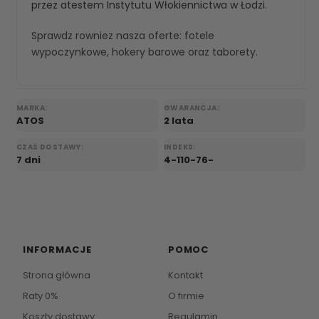
przez atestem Instytutu Włokiennictwa w Łodzi.
Sprawdz rowniez nasza oferte:
fotele
wypoczynkowe
,
hokery barowe
oraz
taborety
.
MARKA:
GWARANCJA:
ATOS
2 lata
CZAS DOSTAWY:
INDEKS:
7 dni
4-110-76-
INFORMACJE
POMOC
Strona główna
Kontakt
Raty 0%
O firmie
Koszty dostawy
Regulamin