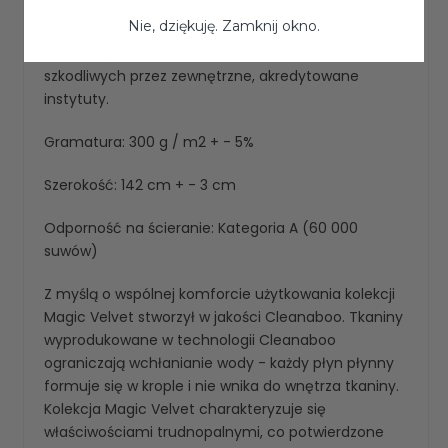
OEKO-TEX
Nie, dziękuję. Zamknij okno.
Produkt sprawdzony pod kątem substancji
szkodliwych przez zewnętrzne, akredytowane
instytuty.
Gramatura: 300 g / m2 + - 5%
Szerokość: 142 cm + - 3 cm
Odporność na ścieranie: Kategoria A (60 000
suwów)
Z myślą o wspólnej komforcie użytkowania kolekcji
Magic Velvet stworzył w jakości Cleanaboo. Tkaniny
wyprodukowane w technologii Cleanaboo
ograniczają wchłanianie wody - każdy płyn płynny
formuje się w krople i nie wnika do wnętrza tkaniny.
Kolekcja Magic Velvet charakteryzuje się
właściwościami trudnopalnymi, co potwierdzone