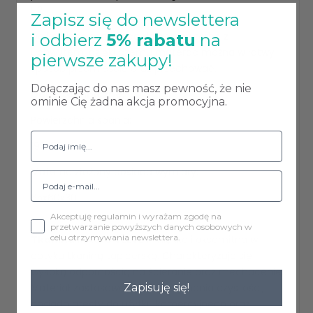
H2.
Zapisz się do newslettera
Do każdego materaca dołączmy torbę z
i odbierz
5% rabatu
na
uchwytem, dzięki czemu materac można w łatwy
pierwsze zakupy!
sposób przemieścić oraz przechować.
Dołączając do nas masz pewność, że nie
Dane techniczne:
ominie Cię żadna akcja promocyjna.
Powierzchnia spania:
195x60x10
Materac złożony posiada wymiary:
65x60x30
Akceptuję regulamin i wyrażam zgodę na
przetwarzanie powyższych danych osobowych w
celu otrzymywania newslettera.
Tkanina MAGIC VELVET
miękka i aksamitna w
dotyku tkaniną tapicerską. Charakteryzuje się
wysoką odpornością na ścieranie oraz mechacenie.
Materiał zastosowania do utrzymania czystości,
Zapisuję się!
posiada atesty do użytku komercyjnego oraz