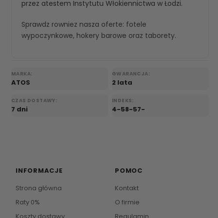
przez atestem Instytutu Włokiennictwa w Łodzi.
Sprawdz rowniez nasza oferte:
fotele
wypoczynkowe
,
hokery barowe
oraz
taborety
.
MARKA:
GWARANCJA:
ATOS
2 lata
CZAS DOSTAWY:
INDEKS:
7 dni
4-58-57-
INFORMACJE
POMOC
Strona główna
Kontakt
Raty 0%
O firmie
Koszty dostawy
Regulamin