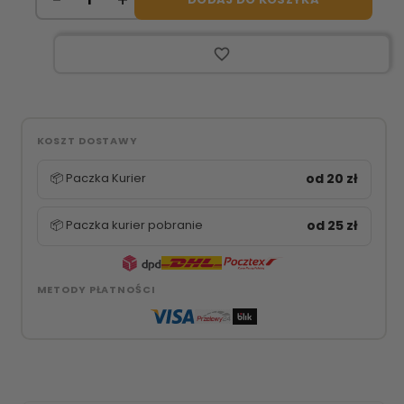
favorite_border
KOSZT DOSTAWY
📦 Paczka Kurier
od 20 zł
📦 Paczka kurier pobranie
od 25 zł
METODY PŁATNOŚCI