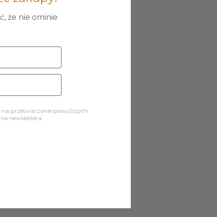
, że nie ominie
ę na przetwarzanie powyższych
a newslettera.