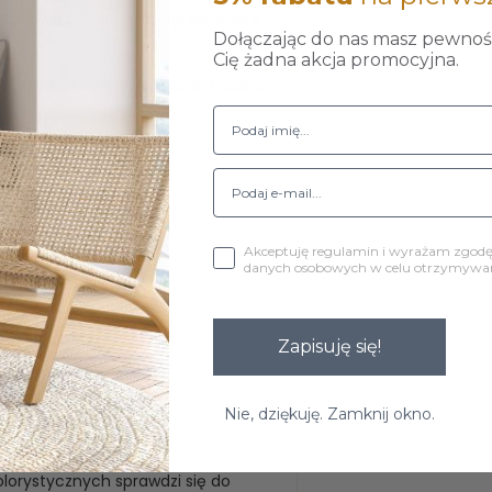
retanową odporną na wgniecenia o
Dołączając do nas masz pewność
Cię żadna akcja promocyjna.
tem, dzięki czemu materac można
Akceptuję regulamin i wyrażam zgod
danych osobowych w celu otrzymywani
Zapisuję się!
Nie, dziękuję. Zamknij okno.
lorystycznych sprawdzi się do