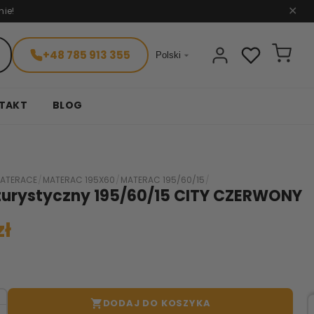
nie!
✕
+48 785 913 355

Polski
TAKT
BLOG
ATERACE
/
MATERAC 195X60
/
MATERAC 195/60/15
/
turystyczny 195/60/15 CITY CZERWONY
zł
DODAJ DO KOSZYKA
