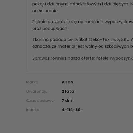
pokoju dziennym, młodzieżowym i dziecięcym. Ma
na ścieranie.
Pięknie prezentuje się na meblach wypoczynko
oraz poduszkach.
Tkanina posiada certyfikat Oeko-Tex Instytutu 
oznacza, że materiał jest wolny od szkodliwych 
Sprawdz rowniez nasza oferte:
fotele wypoczyn
Marka:
ATOS
Gwarancja:
2 lata
Czas dostawy:
7 dni
Indeks:
4-114-80-