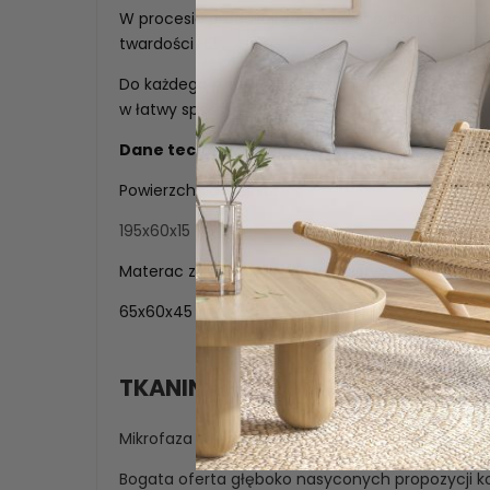
W procesie produkcji zastosowano piankę poliu
twardości H2.
Do każdego materaca dołączmy torbę z uchwy
w łatwy sposób przemieścić oraz przechować.
Dane techniczne:
Powierzchnia spania:
195x60x15
Materac złożony posiada wymiary:
65x60x45
TKANINA MIKROFAZA
Mikrofaza to przyjemna w dotyku tkanina.
Bogata oferta głęboko nasyconych propozycji ko