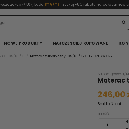
rwsze zakupy? Użyj kodu
START5
i zyskaj -5% rabatu na całe zamówie
search
NOWE PRODUKTY
NAJCZĘŚCIEJ KUPOWANE
KON
RAC 195/60/15
Materac turystyczny 195/60/15 CITY CZERWONY
Strona główna
/
M
Materac 
246,00 
Brutto
7 dni
ILOŚĆ