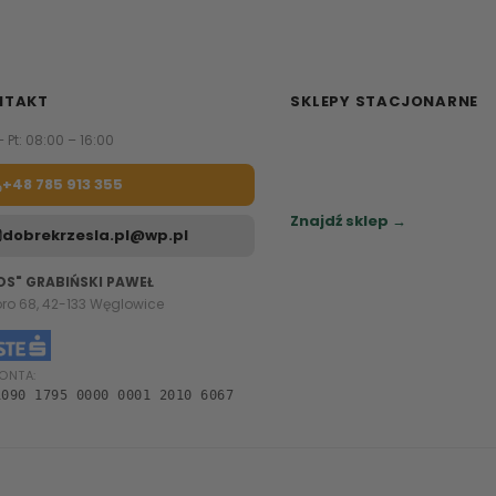
NTAKT
SKLEPY STACJONARNE
– Pt: 08:00 – 16:00
Zapraszamy do naszych sa
meblowych.
+48 785 913 355
Sprawdź najbliższy sklep.
Znajdź sklep →
dobrekrzesla.pl@wp.pl
OS" GRABIŃSKI PAWEŁ
oro 68, 42-133 Węglowice
ONTA:
1090 1795 0000 0001 2010 6067