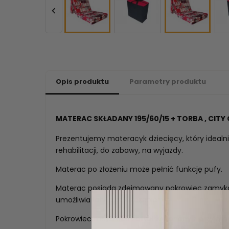

Opis produktu
Parametry produktu
MATERAC SKŁADANY 195/60/15 + TORBA , CIT
Prezentujemy materacyk dziecięcy, który idealni
rehabilitacji, do zabawy, na wyjazdy.
Materac po złożeniu może pełnić funkcję pufy.
Materac posiada zdejmowany pokrowiec zamyka
umożliwia łatwe czyszczenie.
Pokrowiec materaca został wykonany z przyjemn