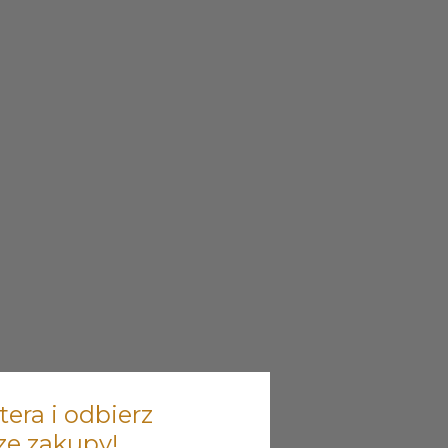
tera i odbierz
ze zakupy!