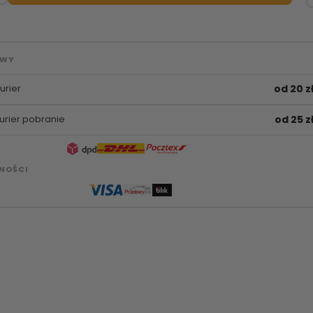
AWY
urier
od 20 z
urier pobranie
od 25 z
NOŚCI