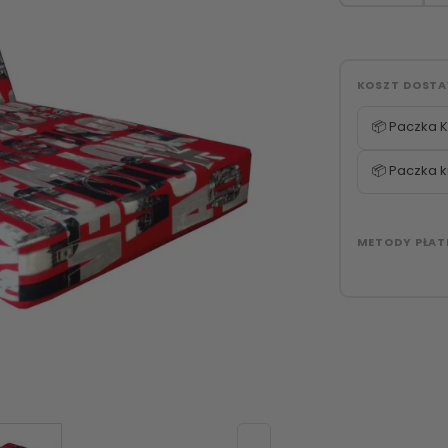
KOSZT DOST
📦 Paczka K
📦 Paczka k
METODY PŁAT