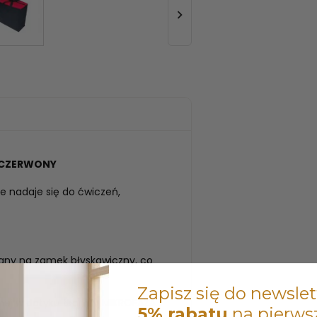

Y CZERWONY
e nadaje się do ćwiczeń,
ny na zamek błyskawiczny, co
Zapisz się do newslet
ej w dotyku tkaniny MIKROFAZA.
5% rabatu
na pierws