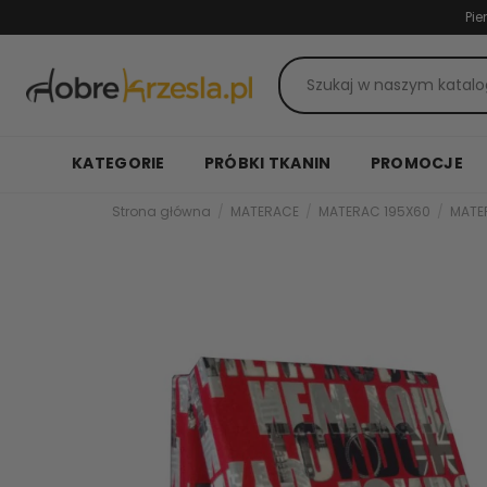
Pie
KATEGORIE
PRÓBKI TKANIN
PROMOCJE
Strona główna
MATERACE
MATERAC 195X60
MATE