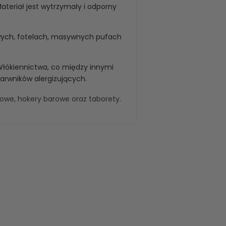
teriał jest wytrzymały i odporny
wych, fotelach, masywnych pufach
Włókiennictwa, co między innymi
barwników alergizujących.
kowe
,
hokery barowe
oraz
taborety
.