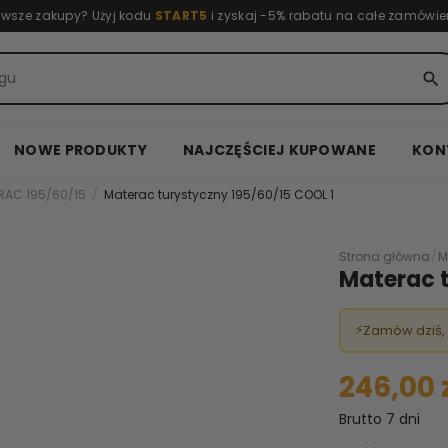
rwsze zakupy? Użyj kodu
START5
i zyskaj -5% rabatu na całe zamówie
search
NOWE PRODUKTY
NAJCZĘŚCIEJ KUPOWANE
KON
RAC 195/60/15
Materac turystyczny 195/60/15 COOL 1
Strona główna
/
M
Materac t
⚡
Zamów dziś,
246,00 
Brutto
7 dni