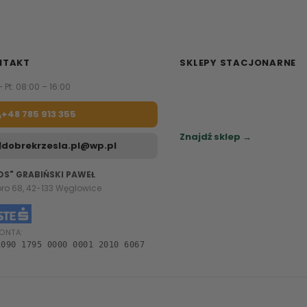
NTAKT
SKLEPY STACJONARNE
– Pt: 08:00 – 16:00
Zapraszamy do naszych sa
meblowych.
+48 785 913 355
Sprawdź najbliższy sklep.
Znajdź sklep →
dobrekrzesla.pl@wp.pl
OS" GRABIŃSKI PAWEŁ
oro 68, 42-133 Węglowice
ONTA:
1090 1795 0000 0001 2010 6067