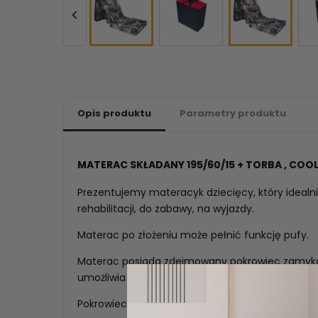

Opis produktu
Parametry produktu
MATERAC SKŁADANY 195/60/15 + TORBA , COOL
Prezentujemy materacyk dziecięcy, który idealni
rehabilitacji, do zabawy, na wyjazdy.
Materac po złożeniu może pełnić funkcję pufy.
Materac posiada zdejmowany pokrowiec zamyka
umożliwia łatwe czyszczenie.
Pokrowiec materaca został wykonany z przyjemn