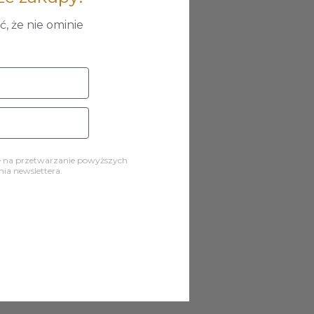
, że nie ominie
ę na przetwarzanie powyższych
a newslettera.