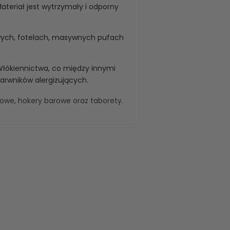
teriał jest wytrzymały i odporny
wych, fotelach, masywnych pufach
Włókiennictwa, co między innymi
barwników alergizujących.
kowe
,
hokery barowe
oraz
taborety
.