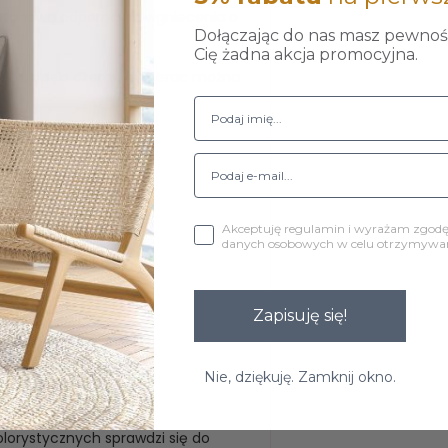
retanową odporną na wgniecenia o
Dołączając do nas masz pewność
Cię żadna akcja promocyjna.
tem, dzięki czemu materac można
Akceptuję regulamin i wyrażam zgod
danych osobowych w celu otrzymywani
Zapisuję się!
Nie, dziękuję. Zamknij okno.
lorystycznych sprawdzi się do