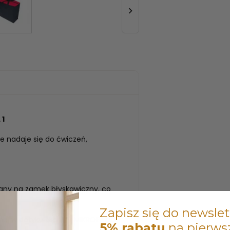

 1
e nadaje się do ćwiczeń,
ny na zamek błyskawiczny, co
Zapisz się do newslet
ej w dotyku tkaniny MIKROFAZA.
5% rabatu
na pierws