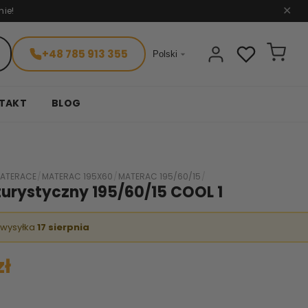
nie!
✕
+48 785 913 355

Polski
TAKT
BLOG
ATERACE
/
MATERAC 195X60
/
MATERAC 195/60/15
/
urystyczny 195/60/15 COOL 1
 wysyłka
17 sierpnia
zł