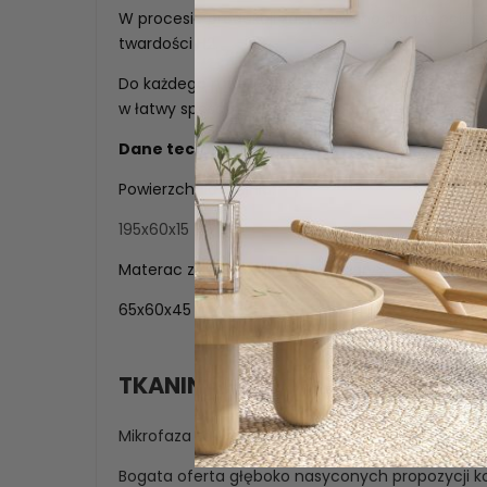
W procesie produkcji zastosowano piankę poliu
twardości H2.
Do każdego materaca dołączmy torbę z uchwy
w łatwy sposób przemieścić oraz przechować.
Dane techniczne:
Powierzchnia spania:
195x60x15
Materac złożony posiada wymiary:
65x60x45
TKANINA MIKROFAZA
Mikrofaza to przyjemna w dotyku tkanina.
Bogata oferta głęboko nasyconych propozycji ko