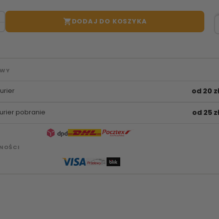
DODAJ DO KOSZYKA

AWY
urier
od 20 z
urier pobranie
od 25 z
NOŚCI