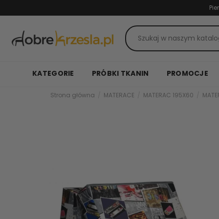
Pie
KATEGORIE
PRÓBKI TKANIN
PROMOCJE
Strona główna
MATERACE
MATERAC 195X60
MATE