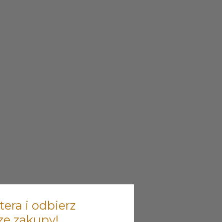
tera i odbierz
ze zakupy!