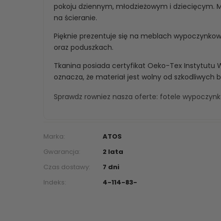
pokoju dziennym, młodzieżowym i dziecięcym. Ma
na ścieranie.
Pięknie prezentuje się na meblach wypoczynko
oraz poduszkach.
Tkanina posiada certyfikat Oeko-Tex Instytutu 
oznacza, że materiał jest wolny od szkodliwych 
Sprawdz rowniez nasza oferte:
fotele wypoczyn
Marka:
ATOS
Gwarancja:
2 lata
Czas dostawy:
7 dni
Indeks:
4-114-83-