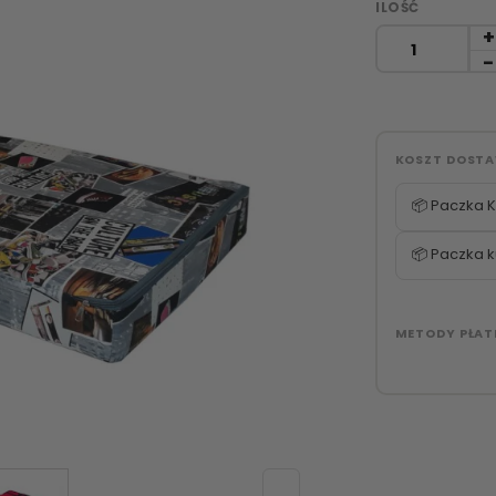
ILOŚĆ
KOSZT DOST
📦 Paczka K
📦 Paczka k
METODY PŁAT