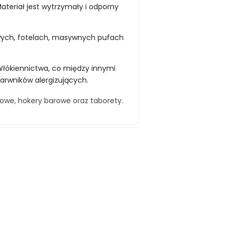
teriał jest wytrzymały i odporny
wych, fotelach, masywnych pufach
Włókiennictwa, co między innymi
barwników alergizujących.
kowe
,
hokery barowe
oraz
taborety
.