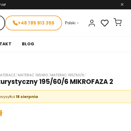
nie!
✕
+48 785 913 355

Polski
TAKT
BLOG
ATERACE
/
MATERAC 195X60
/
MATERAC 195/60/6
/
turystyczny 195/60/6 MIKROFAZA 2
 wysyłka
18 sierpnia
ł