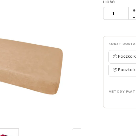
ILOŚĆ
KOSZT DOST
📦 Paczka K
📦 Paczka k
METODY PŁAT