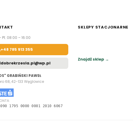
NTAKT
SKLEPY STACJONARNE
– Pt: 08:00 – 16:00
Zapraszamy do naszych sa
meblowych.
+48 785 913 355
Sprawdź najbliższy sklep.
Znajdź sklep →
dobrekrzesla.pl@wp.pl
OS" GRABIŃSKI PAWEŁ
oro 68, 42-133 Węglowice
ONTA:
1090 1795 0000 0001 2010 6067