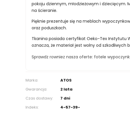
pokoju dziennym, młodzieżowym i dziecięcym. Ma
na ścieranie.
Pięknie prezentuje się na meblach wypoczynko
oraz poduszkach.
Tkanina posiada certyfikat Oeko-Tex Instytutu 
oznacza, że materiał jest wolny od szkodliwych 
Sprawdz rowniez nasza oferte:
fotele wypoczyn
Marka:
ATOS
Gwarancja:
2 lata
Czas dostawy:
7 dni
Indeks:
4-57-39-