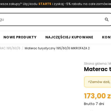
rwsze zakupy? Użyj kodu
START5
i zyskaj -5% rabatu na całe zamówie
search
NOWE PRODUKTY
NAJCZĘŚCIEJ KUPOWANE
KON
RAC 195/60/6
Materac turystyczny 195/60/6 MIKROFAZA 2
Strona główna
/
M
Materac 
⚡
Zamów dziś,
173,00 z
Brutto
7 dni