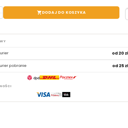
DODAJ DO KOSZYKA

AWY
urier
od 20 z
urier pobranie
od 25 z
NOŚCI