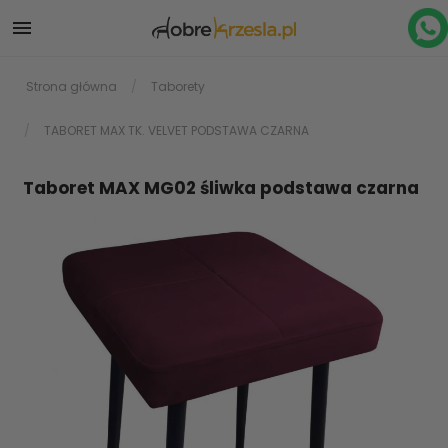

Strona główna
Taborety
TABORET MAX TK. VELVET PODSTAWA CZARNA
Taboret MAX MG02 śliwka podstawa czarna