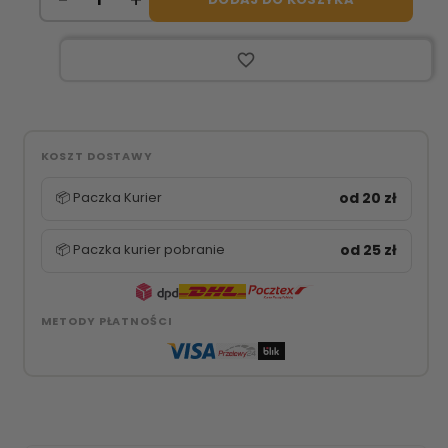
favorite_border
KOSZT DOSTAWY
📦 Paczka Kurier
od 20 zł
📦 Paczka kurier pobranie
od 25 zł
METODY PŁATNOŚCI