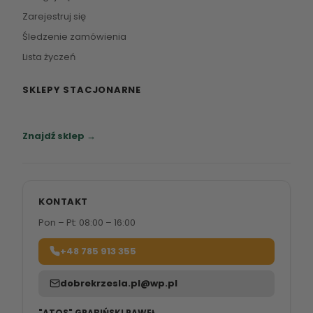
Zarejestruj się
Śledzenie zamówienia
Lista życzeń
SKLEPY STACJONARNE
Zapraszamy do naszych salonów meblowych.
Znajdź sklep →
KONTAKT
Pon – Pt: 08:00 – 16:00
+48 785 913 355
dobrekrzesla.pl@wp.pl
"ATOS" GRABIŃSKI PAWEŁ