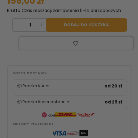
156,00 zł
Brutto
Czas realizacji zamówienia 5-14 dni roboczych
DODAJ DO KOSZYKA
favorite_border
KOSZT DOSTAWY
📦 Paczka Kurier
od 20 zł
📦 Paczka kurier pobranie
od 25 zł
METODY PŁATNOŚCI