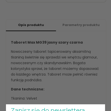
Opis produktu
Parametry produktu
Taboret Max MG39 jasny szary czarna
Nowoczesny taboret tapicerowany aksamitną
tkaniną świetnie się sprawdzi we wnętrzu glamour,
nowoczesnym czy skandynawskim. Bogata
kolorystyka sprawi, że taboret możemy dopasować
do każdego wnętrza. Taboret może pełnić również
funkcję podnóżka.
Dane techniczne:
Tkanina: Velvet
Nogi: Spawana podstawa metalowa typu pająk w
Zapisz się do newslettera