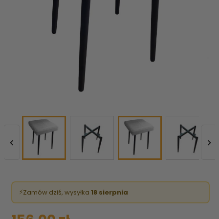


⚡
Zamów dziś, wysyłka
18 sierpnia