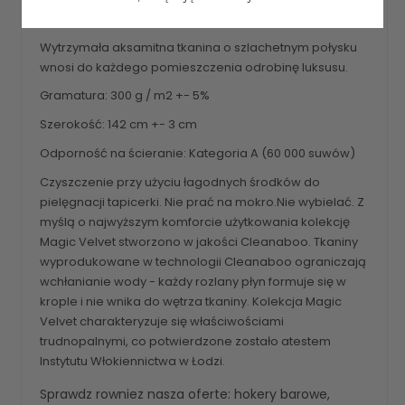
przez zewnętrzne, akredytowane instytuty.
Wytrzymała aksamitna tkanina o szlachetnym połysku
wnosi do każdego pomieszczenia odrobinę luksusu.
Gramatura: 300 g / m2 +- 5%
Szerokość: 142 cm +- 3 cm
Odporność na ścieranie: Kategoria A (60 000 suwów)
Czyszczenie przy użyciu łagodnych środków do
pielęgnacji tapicerki. Nie prać na mokro.Nie wybielać. Z
myślą o najwyższym komforcie użytkowania kolekcję
Magic Velvet stworzono w jakości Cleanaboo. Tkaniny
wyprodukowane w technologii Cleanaboo ograniczają
wchłanianie wody - każdy rozlany płyn formuje się w
krople i nie wnika do wętrza tkaniny. Kolekcja Magic
Velvet charakteryzuje się właściwościami
trudnopalnymi, co potwierdzone zostało atestem
Instytutu Włokiennictwa w Łodzi.
Sprawdz rowniez nasza oferte:
hokery barowe
,