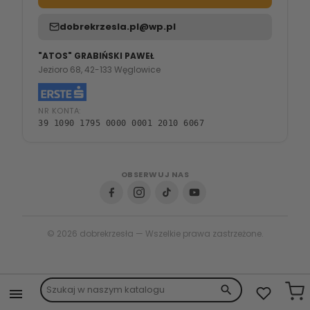
dobrekrzesla.pl@wp.pl
"ATOS" GRABIŃSKI PAWEŁ
Jezioro 68, 42-133 Węglowice
NR KONTA:
39 1090 1795 0000 0001 2010 6067
OBSERWUJ NAS
© 2026 dobrekrzesła — Wszelkie prawa zastrzeżone.
search
