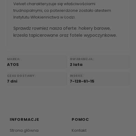
Velvet charakteryzuje się właściwościami
trudnopalnymi, co potwierdzone zostało atestem
Instytutu Włokiennictwa w Łodzi.
Sprawdz rowniez nasza oferte:
hokery barowe
,
krzesla tapicerowane
oraz
fotele wypoczynkowe
.
MARKA:
GWARANCJA:
ATOS
2 lata
CZAS DOSTAWY:
INDEKS:
7 dni
7-128-61-15
INFORMACJE
POMOC
Strona główna
Kontakt