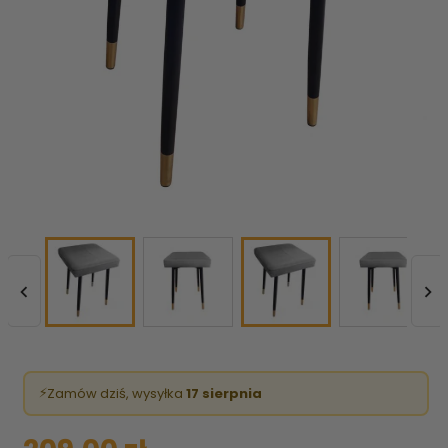


⚡
Zamów dziś, wysyłka
17 sierpnia