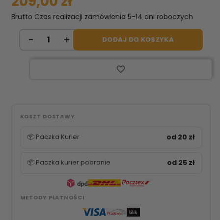
209,00 zł
Brutto
Czas realizacji zamówienia 5-14 dni roboczych
DODAJ DO KOSZYKA
favorite_border
KOSZT DOSTAWY
📦 Paczka Kurier
od 20 zł
📦 Paczka kurier pobranie
od 25 zł
METODY PŁATNOŚCI