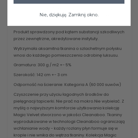
Charakteryzuje się wysoką odpornością na ścieranie
oraz mechacenie.Materiał łatwy do utrzymania w
Nie, dziękuję. Zamknij okno.
czystości, posiada atesty do użytku komercyjnego oraz
OEKO-TEX
Produkt sprawdzony pod kątem substancji szkodliwych
przez zewnętrzne, akredytowane instytuty.
Wytrzymała aksamitna tkanina o szlachetnym połysku
wnosi do każdego pomieszczenia odrobinę luksusu.
Gramatura: 300 g / m2 +- 5%
Szerokość: 142 cm +- 3 cm
Odporność na ścieranie: Kategoria A (60 000 suwów)
Czyszczenie przy użyciu łagodnych środków do
pielęgnacji tapicerki. Nie prać na mokro.Nie wybielać. Z
myślą o najwyższym komforcie użytkowania kolekcję
Magic Velvet stworzono w jakości Cleanaboo. Tkaniny
wyprodukowane w technologii Cleanaboo ograniczają
wchłanianie wody - każdy rozlany płyn formuje się w
krople i nie wnika do wętrza tkaniny. Kolekcja Magic