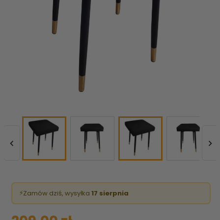


⚡
Zamów dziś, wysyłka
17 sierpnia