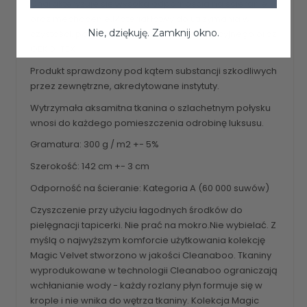
Charakteryzuje się wysoką odpornością na ścieranie
oraz mechacenie.Materiał łatwy do utrzymania w
Nie, dziękuję. Zamknij okno.
czystości, posiada atesty do użytku komercyjnego oraz
OEKO-TEX
Produkt sprawdzony pod kątem substancji szkodliwych
przez zewnętrzne, akredytowane instytuty.
Wytrzymała aksamitna tkanina o szlachetnym połysku
wnosi do każdego pomieszczenia odrobinę luksusu.
Gramatura: 300 g / m2 +- 5%
Szerokość: 142 cm +- 3 cm
Odporność na ścieranie: Kategoria A (60 000 suwów)
Czyszczenie przy użyciu łagodnych środków do
pielęgnacji tapicerki. Nie prać na mokro.Nie wybielać. Z
myślą o najwyższym komforcie użytkowania kolekcję
Magic Velvet stworzono w jakości Cleanaboo. Tkaniny
wyprodukowane w technologii Cleanaboo ograniczają
wchłanianie wody - każdy rozlany płyn formuje się w
krople i nie wnika do wętrza tkaniny. Kolekcja Magic