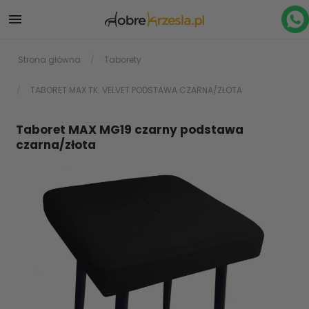

Strona główna
Taborety
TABORET MAX TK. VELVET PODSTAWA CZARNA/ZŁOTA
Taboret MAX MG19 czarny podstawa
czarna/złota