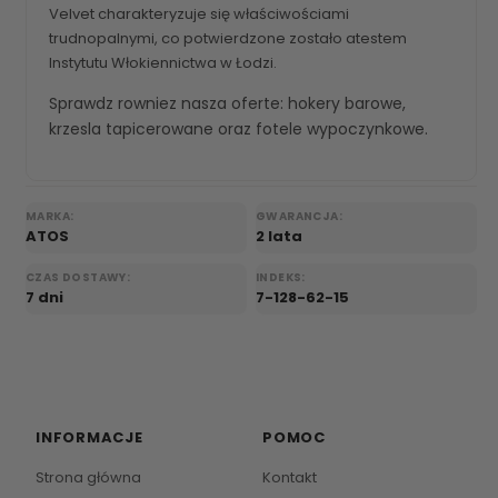
Velvet charakteryzuje się właściwościami
trudnopalnymi, co potwierdzone zostało atestem
Instytutu Włokiennictwa w Łodzi.
Sprawdz rowniez nasza oferte:
hokery barowe
,
krzesla tapicerowane
oraz
fotele wypoczynkowe
.
MARKA:
GWARANCJA:
ATOS
2 lata
CZAS DOSTAWY:
INDEKS:
7 dni
7-128-62-15
INFORMACJE
POMOC
Strona główna
Kontakt