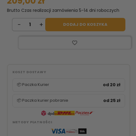
209,00 zł
Brutto
Czas realizacji zamówienia 5-14 dni roboczych
DODAJ DO KOSZYKA
favorite_border
KOSZT DOSTAWY
📦 Paczka Kurier
od 20 zł
📦 Paczka kurier pobranie
od 25 zł
METODY PŁATNOŚCI