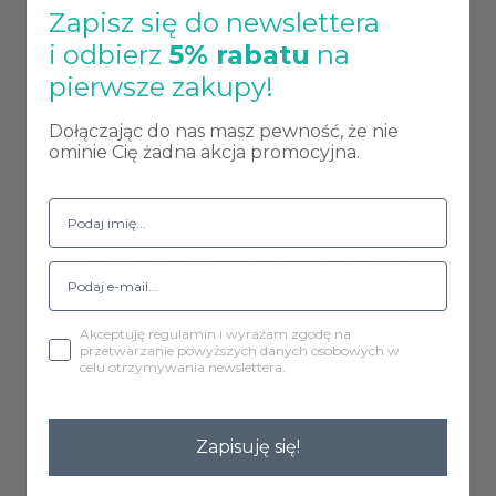
Szerokość siedziska: 37cm
Zapisz się do newslettera
i odbierz
5% rabatu
na
Głębokość siedziska: 37cm
pierwsze zakupy!
Wysokość całkowita: 49 cm
Dołączając do nas masz pewność, że nie
Kształt siedziska: kwadrat
ominie Cię żadna akcja promocyjna.
Rozstaw nóg: 31cm
Taboret wymaga montażu.
Montaż polega przykręceniu siedziska śrubami.
Akceptuję regulamin i wyrażam zgodę na
przetwarzanie powyższych danych osobowych w
Tkanina MAGIC VELVET
celu otrzymywania newslettera.
miękka i aksamitna w dotyku tkaniną tapicerską.
Charakteryzuje się wysoką odpornością na ścieranie
Zapisuję się!
oraz mechacenie.Materiał łatwy do utrzymania w
czystości, posiada atesty do użytku komercyjnego oraz