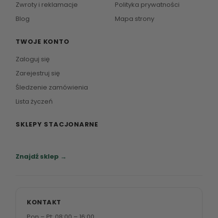
Zwroty i reklamacje
Polityka prywatności
Blog
Mapa strony
TWOJE KONTO
Zaloguj się
Zarejestruj się
Śledzenie zamówienia
Lista życzeń
SKLEPY STACJONARNE
Zapraszamy do naszych salonów meblowych.
Znajdź sklep →
KONTAKT
Pon – Pt: 08:00 – 16:00