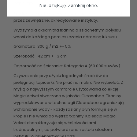
OEKO-TEX
Nie, dziękuję. Zamknij okno.
Produkt sprawdzony pod kątem substancji szkodliwych
przez zewnętrzne, akredytowane instytuty.
Wytrzymała aksamitna tkanina o szlachetnym połysku
wnosi do każdego pomieszczenia odrobinę luksusu.
Gramatura: 300 g / m2 +- 5%
Szerokość: 142 cm +- 3 cm
Odporność na ścieranie: Kategoria A (60 000 suwów)
Czyszczenie przy użyciu łagodnych środków do
pielęgnacji tapicerki. Nie prać na mokro.Nie wybielać. Z
myślą o najwyższym komforcie użytkowania kolekcję
Magic Velvet stworzono w jakości Cleanaboo. Tkaniny
wyprodukowane w technologii Cleanaboo ograniczają
wchłanianie wody - każdy rozlany płyn formuje się w
krople i nie wnika do wętrza tkaniny. Kolekcja Magic
Velvet charakteryzuje się właściwościami
trudnopalnymi, co potwierdzone zostało atestem
Instytutu Włokiennictwa w Łodzi.