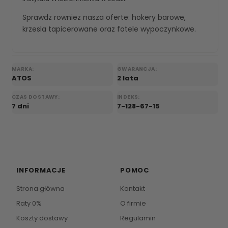
Sprawdz rowniez nasza oferte:
hokery barowe
,
krzesla tapicerowane
oraz
fotele wypoczynkowe
.
MARKA:
GWARANCJA:
ATOS
2 lata
CZAS DOSTAWY:
INDEKS:
7 dni
7-128-67-15
INFORMACJE
POMOC
Strona główna
Kontakt
Raty 0%
O firmie
Koszty dostawy
Regulamin