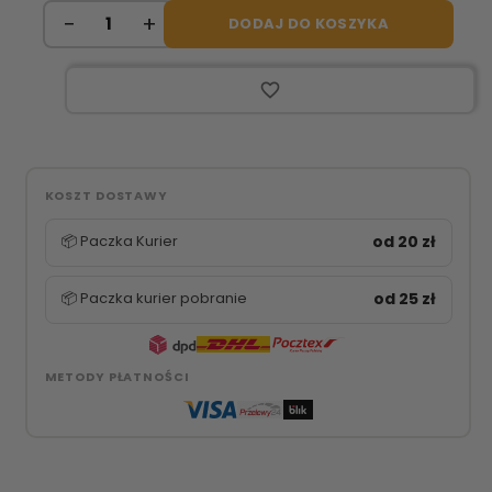
DODAJ DO KOSZYKA
favorite_border
KOSZT DOSTAWY
📦 Paczka Kurier
od 20 zł
📦 Paczka kurier pobranie
od 25 zł
METODY PŁATNOŚCI