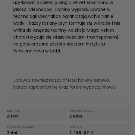
użytkowania kolekcję Magic Velvet stworzono w
jakości Cleanaboo. Tkaniny wyprodukowane w
technologii Cleanaboo ograniczają wchłanianie
wody - każdy rozlany płyn formuje się w krople i nie
wnika do wnętrza tkaniny. Kolekcja Magic Velvet
charakteryzuje się właściwościami trudnopalnymi,
co potwierdzone zostało atestem Instytutu
Włokiennictwa w Łodzi.
Sprawdz rowniez nasza oferte:
hokery barowe
,
krzesla tapicerowane
oraz
fotele wypoczynkowe
.
MARKA:
GWARANCJA:
ATOS
2 lata
CZAS DOSTAWY:
INDEKS:
7 dni
7-145-67-1