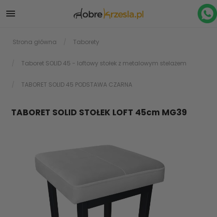

Strona główna
Taborety
Taboret SOLID 45 - loftowy stołek z metalowym stelażem
TABORET SOLID 45 PODSTAWA CZARNA
TABORET SOLID STOŁEK LOFT 45cm MG39