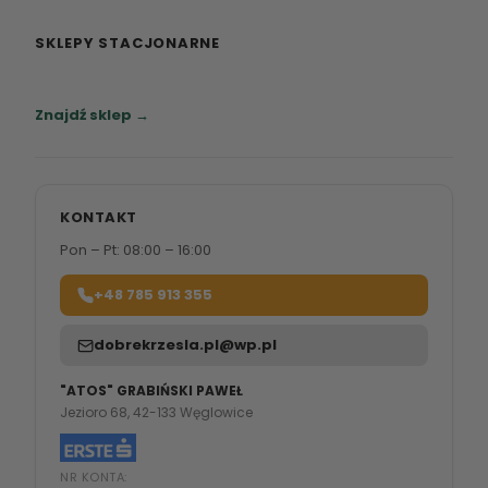
SKLEPY STACJONARNE
Zapraszamy do naszych salonów meblowych.
Znajdź sklep →
KONTAKT
Pon – Pt: 08:00 – 16:00
+48 785 913 355
dobrekrzesla.pl@wp.pl
"ATOS" GRABIŃSKI PAWEŁ
Jezioro 68, 42-133 Węglowice
NR KONTA: