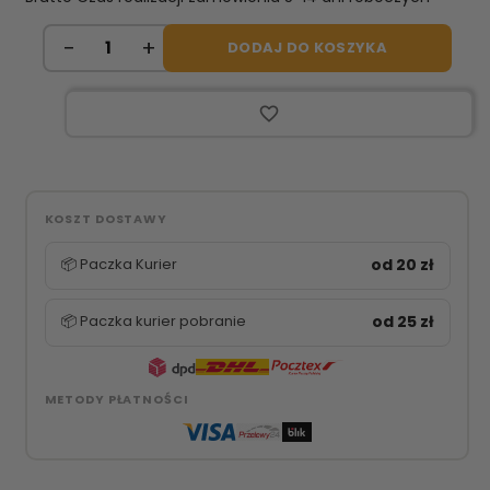
DODAJ DO KOSZYKA
favorite_border
KOSZT DOSTAWY
📦 Paczka Kurier
od 20 zł
📦 Paczka kurier pobranie
od 25 zł
METODY PŁATNOŚCI