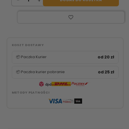
favorite_border
KOSZT DOSTAWY
📦 Paczka Kurier
od 20 zł
📦 Paczka kurier pobranie
od 25 zł
METODY PŁATNOŚCI