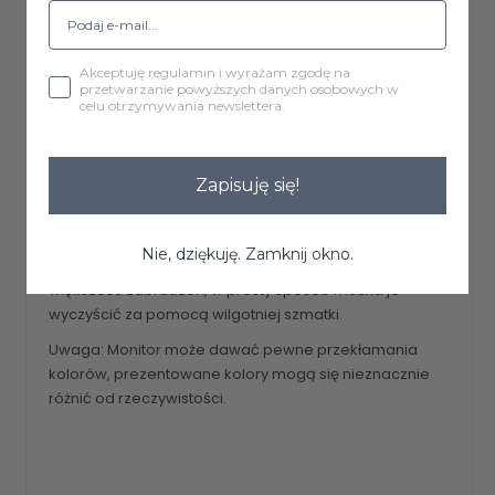
Wysokość całkowita: 46cm
Kształt siedziska: koło
Akceptuję regulamin i wyrażam zgodę na
Rozstaw nóg: 31cm
przetwarzanie powyższych danych osobowych w
celu otrzymywania newslettera.
Taboret wymaga montażu.
Montaż polega przykręceniu siedziska wkrętami.
Zapisuję się!
Eko skóra, Skaj to materiał, który wyglądem przypomina
skórę naturalną.
Nie, dziękuję. Zamknij okno.
Sztuczne skóry są wodoodporne, odporne na
większość zabrudzeń, w prosty sposób można je
wyczyścić za pomocą wilgotniej szmatki.
Uwaga: Monitor może dawać pewne przekłamania
kolorów, prezentowane kolory mogą się nieznacznie
różnić od rzeczywistości.