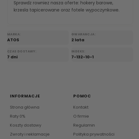
Sprawdz rowniez nasza oferte:
hokery barowe
,
krzesla tapicerowane
oraz
fotele wypoczynkowe
.
MARKA:
GWARANCJA:
ATOS
2 lata
CZAS DOSTAWY:
INDEKS:
7 dni
7-132-10-1
INFORMACJE
POMOC
Strona główna
Kontakt
Raty 0%
O firmie
Koszty dostawy
Regulamin
Zwroty i reklamacje
Polityka prywatności