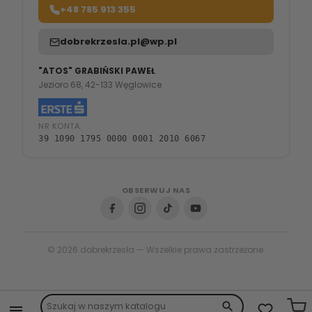
+48 785 913 355
dobrekrzesla.pl@wp.pl
"ATOS" GRABIŃSKI PAWEŁ
Jezioro 68, 42-133 Węglowice
NR KONTA:
39 1090 1795 0000 0001 2010 6067
OBSERWUJ NAS
© 2026 dobrekrzesła — Wszelkie prawa zastrzeżone.
search
