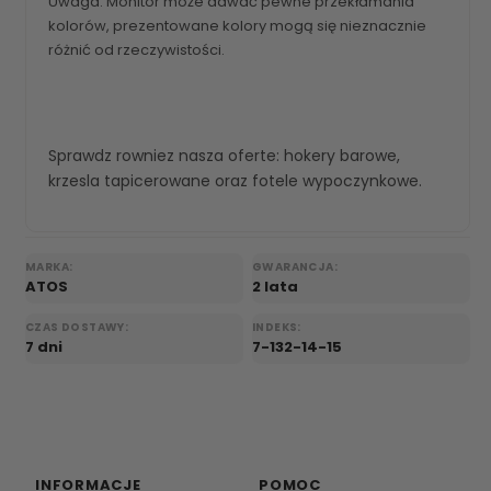
Uwaga: Monitor może dawać pewne przekłamania
kolorów, prezentowane kolory mogą się nieznacznie
różnić od rzeczywistości.
Sprawdz rowniez nasza oferte:
hokery barowe
,
krzesla tapicerowane
oraz
fotele wypoczynkowe
.
MARKA:
GWARANCJA:
ATOS
2 lata
CZAS DOSTAWY:
INDEKS:
7 dni
7-132-14-15
INFORMACJE
POMOC