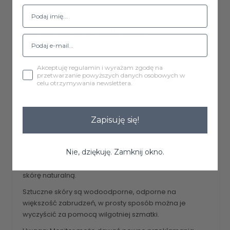
Tkanina: Eco skóra
Nogi: Spawana podstawa metalowa typu pająk w
kolorze czarnym ze złota końcówką
Średnica: 41cm
Akceptuję regulamin i wyrażam zgodę na
Wysokość całkowita: 46cm
przetwarzanie powyższych danych osobowych w
celu otrzymywania newslettera.
Kształt siedziska: koło
Rozstaw nóg: 31cm
Zapisuję się!
Taboret wymaga montażu.
Montaż polega przykręceniu siedziska wkrętami.
Nie, dziękuję. Zamknij okno.
Eko skóra, Skaj to materiał, który wyglądem przypomina
skórę naturalną.
Sztuczne skóry są wodoodporne, odporne na
większość zabrudzeń, w prosty sposób można je
wyczyścić za pomocą wilgotniej szmatki.