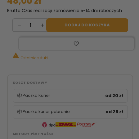
48,00 zł
Brutto
Czas realizacji zamówienia 5-14 dni roboczych
DODAJ DO KOSZYKA
favorite_border

Ostatnie sztuki
KOSZT DOSTAWY
📦 Paczka Kurier
od 20 zł
📦 Paczka kurier pobranie
od 25 zł
METODY PŁATNOŚCI