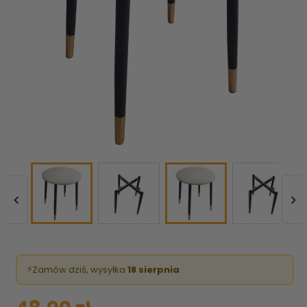


⚡
Zamów dziś, wysyłka
18 sierpnia