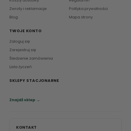
Koszty dostawy
Regulamin
Zwroty i reklamacje
Polityka prywatności
Blog
Mapa strony
TWOJE KONTO
Zaloguj się
Zarejestruj się
Śledzenie zamówienia
Lista życzeń
SKLEPY STACJONARNE
Zapraszamy do naszych salonów meblowych.
Znajdź sklep →
KONTAKT