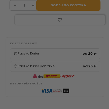
DODAJ DO KOSZYKA
favorite_border
KOSZT DOSTAWY
📦 Paczka Kurier
od 20 zł
📦 Paczka kurier pobranie
od 25 zł
METODY PŁATNOŚCI