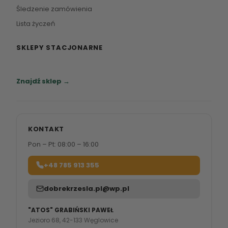
Śledzenie zamówienia
Lista życzeń
SKLEPY STACJONARNE
Zapraszamy do naszych salonów meblowych.
Znajdź sklep →
KONTAKT
Pon – Pt: 08:00 – 16:00
+48 785 913 355
dobrekrzesla.pl@wp.pl
"ATOS" GRABIŃSKI PAWEŁ
Jezioro 68, 42-133 Węglowice