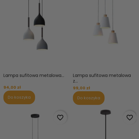
Lampa sufitowa metalowa...
Lampa sufitowa metalowa
z...
94,00 zł
99,00 zł
Do koszyka
Do koszyka
favorite_border
favorite_border