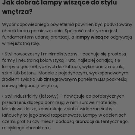
Jak dobrać lampy wiszące do stylu
wnętrza?
Wybór odpowiedniego oświetlenia powinien być podyktowany
charakterem pomieszczenia. Spójność estetyczna jest
fundamentem udanej aranżacji, a
lampy wiszące
odgrywają
w niej istotną rolę.
• Styl nowoczesny i minimalistyczny – cechuje się prostotą
formy i neutralną kolorystyką. Tutaj najlepiej odnajdą się
lampy o geometrycznych kształtach, wykonane z metalu,
szkła lub betonu. Modele z pojedynczym, wyeksponowanym
źródłem światła lub zintegrowanym panelem LED podkreślą
surową elegancję wnętrza,
• Styl industrialny (loftowy) – nawiązuje do pofabrycznych
przestrzeni, dlatego dominują w nim surowe materiały.
Metalowe klosze, konstrukcje z siatki, widoczne śruby i
łańcuchy to jego znaki rozpoznawcze. Lampy w odcieniach
czerni, grafitu czy miedzi dodadzą aranżacji autentycznego,
miejskiego charakteru,