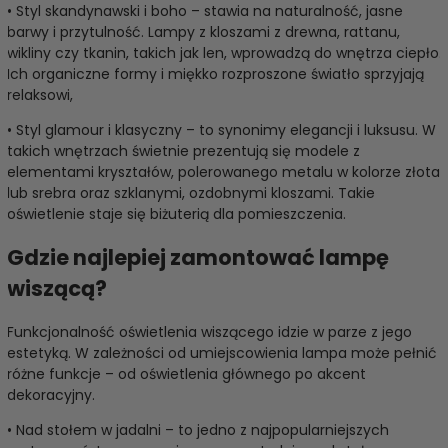
• Styl skandynawski i boho – stawia na naturalność, jasne
barwy i przytulność. Lampy z kloszami z drewna, rattanu,
wikliny czy tkanin, takich jak len, wprowadzą do wnętrza ciepło.
Ich organiczne formy i miękko rozproszone światło sprzyjają
relaksowi,
• Styl glamour i klasyczny – to synonimy elegancji i luksusu. W
takich wnętrzach świetnie prezentują się modele z
elementami kryształów, polerowanego metalu w kolorze złota
lub srebra oraz szklanymi, ozdobnymi kloszami. Takie
oświetlenie staje się biżuterią dla pomieszczenia.
Gdzie najlepiej zamontować lampę
wiszącą?
Funkcjonalność oświetlenia wiszącego idzie w parze z jego
estetyką. W zależności od umiejscowienia lampa może pełnić
różne funkcje – od oświetlenia głównego po akcent
dekoracyjny.
• Nad stołem w jadalni – to jedno z najpopularniejszych