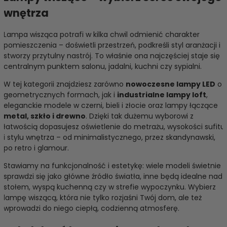
wnętrza
Lampa wisząca potrafi w kilka chwil odmienić charakter
pomieszczenia – doświetli przestrzeń, podkreśli styl aranżacji i
stworzy przytulny nastrój. To właśnie ona najczęściej staje się
centralnym punktem salonu, jadalni, kuchni czy sypialni.
W tej kategorii znajdziesz zarówno
nowoczesne lampy LED
o
geometrycznych formach, jak i
industrialne lampy loft
,
eleganckie modele w czerni, bieli i złocie oraz lampy łączące
metal, szkło i drewno
. Dzięki tak dużemu wyborowi z
łatwością dopasujesz oświetlenie do metrażu, wysokości sufitu
i stylu wnętrza – od minimalistycznego, przez skandynawski,
po retro i glamour.
Stawiamy na funkcjonalność i estetykę: wiele modeli świetnie
sprawdzi się jako główne źródło światła, inne będą idealne nad
stołem, wyspą kuchenną czy w strefie wypoczynku. Wybierz
lampę wiszącą, która nie tylko rozjaśni Twój dom, ale też
wprowadzi do niego ciepłą, codzienną atmosferę.