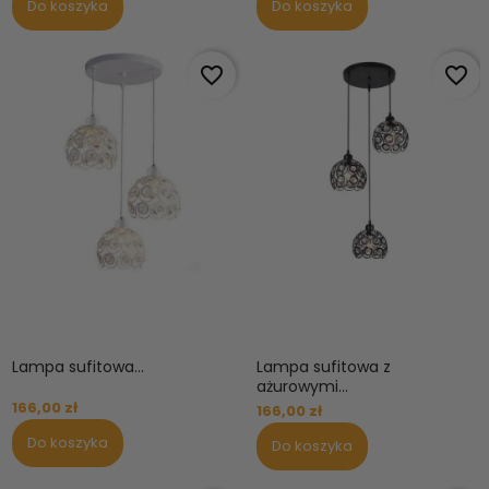
Do koszyka
Do koszyka
favorite_border
favorite_border
Lampa sufitowa...
Lampa sufitowa z
ażurowymi...
166,00 zł
166,00 zł
Do koszyka
Do koszyka