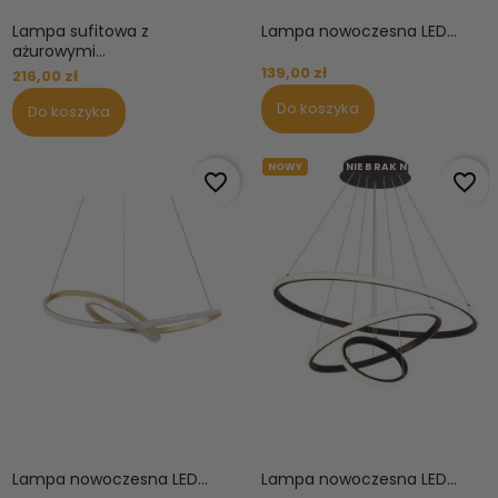
Lampa sufitowa z
Lampa nowoczesna LED...
ażurowymi...
139,00 zł
216,00 zł
Do koszyka
Do koszyka
OBECNIE BRAK NA STANIE
NOWY
OBECNIE BRAK NA STANIE
favorite_border
favorite_border
Lampa nowoczesna LED...
Lampa nowoczesna LED...