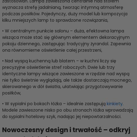
zastosowań. Lampa zawieszona centralnie nad stołem
wyznacza strefę jadalnianą, tworząc intymną atmosferę
podczas posiłków. Pojedynczy, duży model lub kompozycja
kilku mniejszych lamp to sprawdzone rozwiązania,
• W centralnym punkcie salonu – duża, efektowna lampa
wisząca może stać się głównym elementem dekoracyjnym
pokoju dziennego, zastępując tradycyjny żyrandol. Zapewnia
ona równomierne oświetlenie całej przestrzeni,
• Nad wyspą kuchenną lub blatem – w kuchni liczy się
precyzyjne oświetlenie stref roboczych. Dwie lub trzy
identyczne lampy wiszące zawieszone w rzędzie nad wyspą
nie tylko świetnie wyglądają, ale także dostarczają mocnego,
skierowanego w dół światła, ułatwiając przygotowywanie
posiłków,
• W sypialni po bokach łóżka – idealnie zastępują
kinkiety
.
Modele zawieszone nisko po obu stronach łóżka wprowadzają
do sypialni hotelowy szyk, nadając jej niepowtarzalności.
Nowoczesny design i trwałość – odkryj