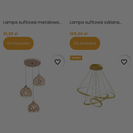
Lampa sufitowa metalowa...
Lampa sufitowa szklana...
31,20 zł
109,20 zł
Do koszyka
Do koszyka
OBECNIE BRAK NA STANIE
NOWY
OBECNIE BRAK NA STANIE
favorite_border
favorite_border