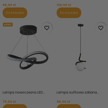
89,00 zł
129,00 zł
Do koszyka
Do koszyka
NOWY
OBECNIE BRAK NA STANIE
favorite_border
favorite_border
Lampa nowoczesna LED...
Lampa sufitowa szklana...
75,50 zł
96,00 zł