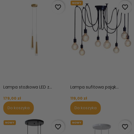
NOWY
favorite_border
favorite_border
Lampa stożkowa LED z...
Lampa sufitowa pająk...
179,00 zł
119,00 zł
Do koszyka
Do koszyka
NOWY
NOWY
favorite_border
favorite_border