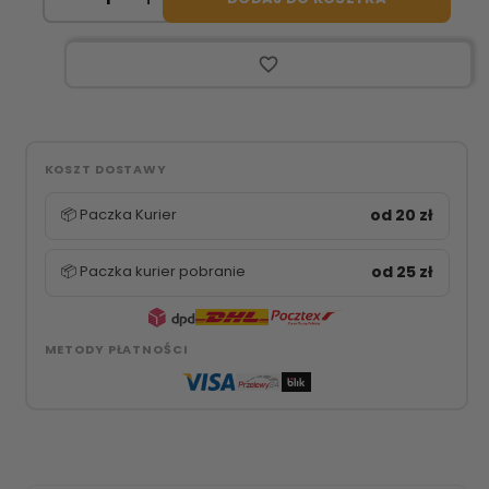
favorite_border
KOSZT DOSTAWY
📦 Paczka Kurier
od 20 zł
📦 Paczka kurier pobranie
od 25 zł
METODY PŁATNOŚCI