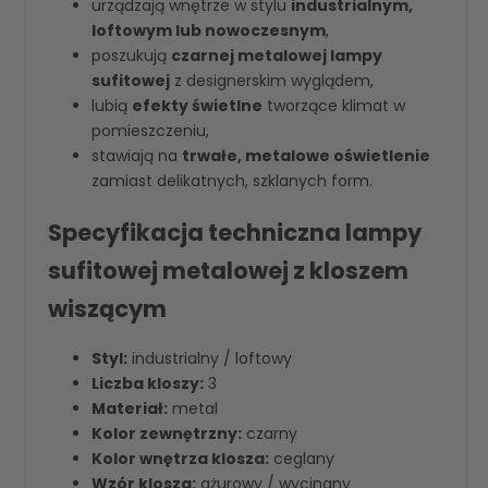
urządzają wnętrze w stylu
industrialnym,
loftowym lub nowoczesnym
,
poszukują
czarnej metalowej lampy
sufitowej
z designerskim wyglądem,
lubią
efekty świetlne
tworzące klimat w
pomieszczeniu,
stawiają na
trwałe, metalowe oświetlenie
zamiast delikatnych, szklanych form.
Specyfikacja techniczna lampy
sufitowej metalowej z kloszem
wiszącym
Styl:
industrialny / loftowy
Liczba kloszy:
3
Materiał:
metal
Kolor zewnętrzny:
czarny
Kolor wnętrza klosza:
ceglany
Wzór klosza:
ażurowy / wycinany