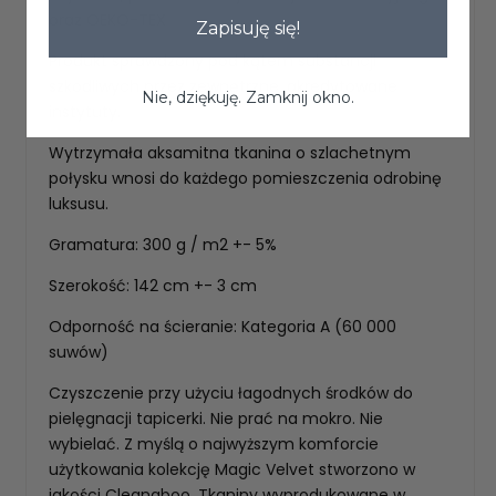
oraz OEKO-TEX
Zapisuję się!
Produkt sprawdzony pod kątem substancji
szkodliwych przez zewnętrzne, akredytowane
Nie, dziękuję. Zamknij okno.
instytuty.
Wytrzymała aksamitna tkanina o szlachetnym
połysku wnosi do każdego pomieszczenia odrobinę
luksusu.
Gramatura: 300 g / m2 +- 5%
Szerokość: 142 cm +- 3 cm
Odporność na ścieranie: Kategoria A (60 000
suwów)
Czyszczenie przy użyciu łagodnych środków do
pielęgnacji tapicerki. Nie prać na mokro. Nie
wybielać. Z myślą o najwyższym komforcie
użytkowania kolekcję Magic Velvet stworzono w
jakości Cleanaboo. Tkaniny wyprodukowane w