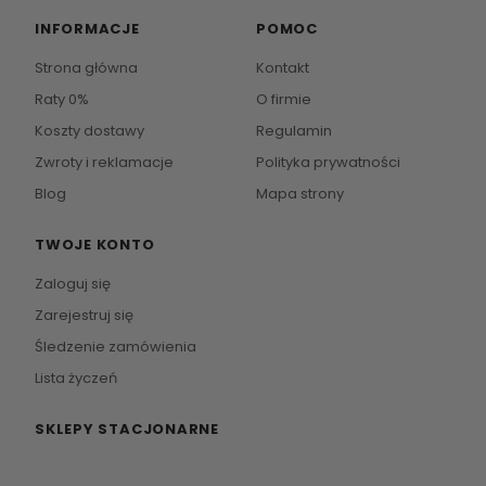
INFORMACJE
POMOC
Strona główna
Kontakt
Raty 0%
O firmie
Koszty dostawy
Regulamin
Zwroty i reklamacje
Polityka prywatności
Blog
Mapa strony
TWOJE KONTO
Zaloguj się
Zarejestruj się
Śledzenie zamówienia
Lista życzeń
SKLEPY STACJONARNE
Zapraszamy do naszych salonów meblowych.