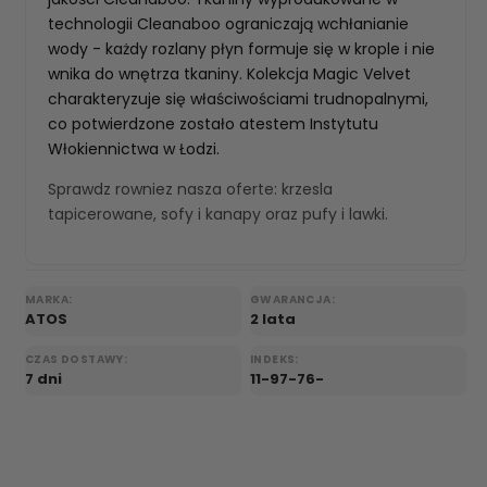
technologii Cleanaboo ograniczają wchłanianie
wody - każdy rozlany płyn formuje się w krople i nie
wnika do wnętrza tkaniny. Kolekcja Magic Velvet
charakteryzuje się właściwościami trudnopalnymi,
co potwierdzone zostało atestem Instytutu
Włokiennictwa w Łodzi.
Sprawdz rowniez nasza oferte:
krzesla
tapicerowane
,
sofy i kanapy
oraz
pufy i lawki
.
MARKA:
GWARANCJA:
ATOS
2 lata
CZAS DOSTAWY:
INDEKS:
7 dni
11-97-76-