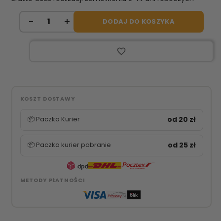
DODAJ DO KOSZYKA
favorite_border
KOSZT DOSTAWY
📦 Paczka Kurier
od 20 zł
📦 Paczka kurier pobranie
od 25 zł
METODY PŁATNOŚCI