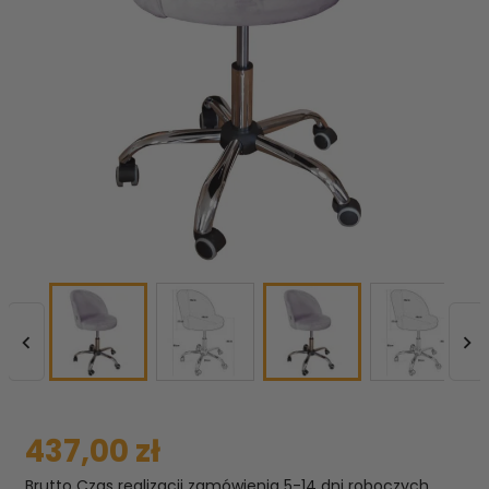


437,00 zł
Brutto
Czas realizacji zamówienia 5-14 dni roboczych