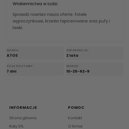
Włokiennictwa w Łodzi.
Sprawdz rowniez nasza oferte:
fotele
wypoczynkowe
,
krzesla tapicerowane
oraz
pufy i
lawki
.
MARKA:
GWARANCJA:
ATOS
2 lata
CZAS DOSTAWY:
INDEKS:
7 dni
10-25-62-9
INFORMACJE
POMOC
Strona główna
Kontakt
Raty 0%
O firmie