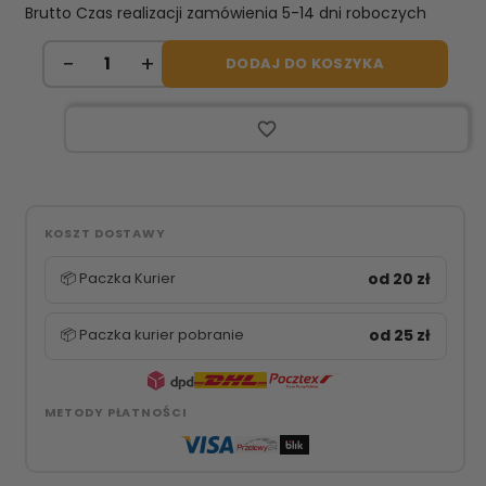
Brutto
Czas realizacji zamówienia 5-14 dni roboczych
DODAJ DO KOSZYKA
favorite_border
KOSZT DOSTAWY
📦 Paczka Kurier
od 20 zł
📦 Paczka kurier pobranie
od 25 zł
METODY PŁATNOŚCI